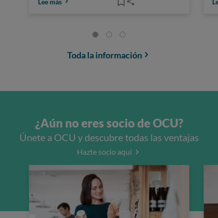
Lee más
L
Toda la información
¿Aún no eres socio de OCU?
Únete a OCU y descubre todas las ventajas
Hazte socio aquí