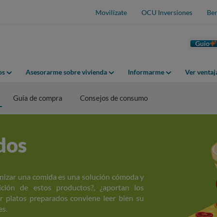
Movilízate
OCU Inversiones
Ben
Guio
os
Asesorarme sobre vivienda
Informarme
Ver venta
Guía de compra
Consejos de consumo
dos
anizar una comida es una solución cómoda y
ición de estos productos?, ¿aportan los
ir platos preparados conviene leer bien su
es.