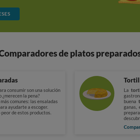
ESES
Comparadores de platos preparado
aradas
Torti
para consumir son una solución
La
tort
ro ¿merecen la pena?
gastro
 más comunes: las ensaladas
buena
para ayudarte a escoger.
ganas, 
o peor de estos productos.
prepar
descubr
Compa