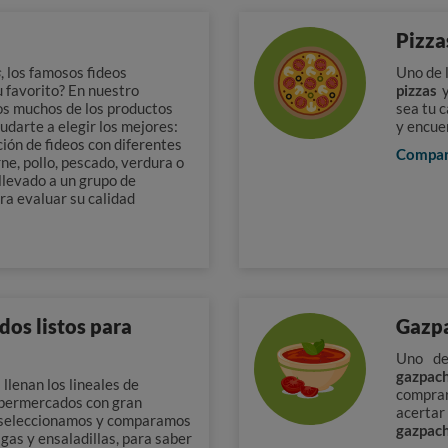
Pizza
s
, los famosos fideos
Uno de l
u favorito? En nuestro
pizzas
s muchos de los productos
sea tu 
udarte a elegir los mejores:
y encue
ión de fideos con diferentes
Compa
rne, pollo, pescado, verdura o
llevado a un grupo de
ra evaluar su calidad
dos listos para
Gazp
Uno de
gazpac
llenan los lineales de
compr
upermercados con gran
acerta
 seleccionamos y comparamos
gazpac
igas y ensaladillas, para saber