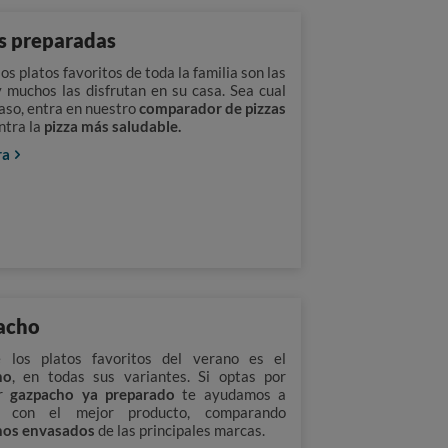
s preparadas
os platos favoritos de toda la familia son las
y muchos las disfrutan en su casa. Sea cual
caso, entra en nuestro
comparador de pizzas
ntra la
pizza más saludable.
ra
acho
 los platos favoritos del verano es el
ho
, en todas sus variantes. Si optas por
ar
gazpacho ya preparado
te ayudamos a
r con el mejor producto, comparando
hos envasados
de las principales marcas.