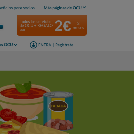
eficios para socios
Más páginas de OCU
2€
Todos los servicios
2
de OCU + REGALO
meses
por
jas OCU
ENTRA
|
Regístrate