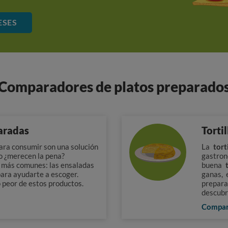
ESES
Comparadores de platos preparado
aradas
Torti
para consumir son una solución
La
tort
ro ¿merecen la pena?
gastro
 más comunes: las ensaladas
buena
para ayudarte a escoger.
ganas, 
o peor de estos productos.
prepar
descubr
Compa