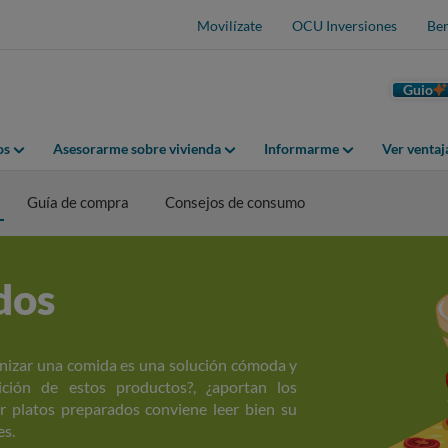
Movilízate
OCU Inversiones
Ben
Guio
os
Asesorarme sobre vivienda
Informarme
Ver venta
Guía de compra
Consejos de consumo
dos
anizar una comida es una solución cómoda y
ición de estos productos?, ¿aportan los
ir platos preparados conviene leer bien su
es.