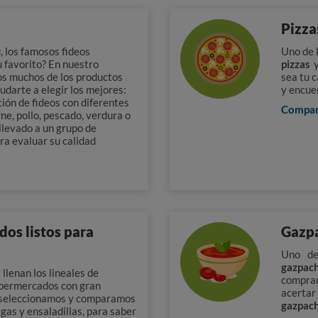
Pizza
s
, los famosos fideos
Uno de l
u favorito? En nuestro
pizzas
s muchos de los productos
sea tu 
udarte a elegir los mejores:
y encue
ión de fideos con diferentes
Compa
rne, pollo, pescado, verdura o
llevado a un grupo de
ra evaluar su calidad
dos listos para
Gazp
Uno de
gazpac
llenan los lineales de
compr
upermercados con gran
acerta
 seleccionamos y comparamos
gazpac
igas y ensaladillas, para saber