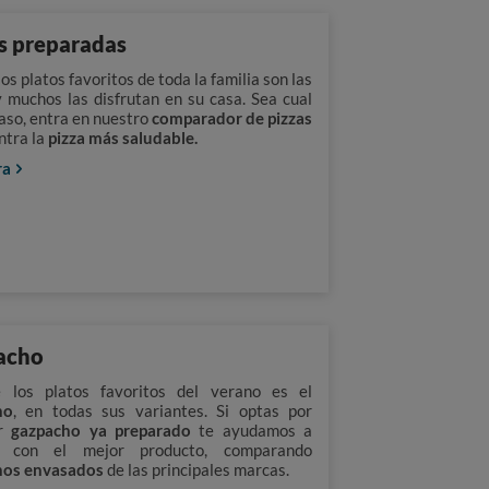
s preparadas
os platos favoritos de toda la familia son las
y muchos las disfrutan en su casa. Sea cual
caso, entra en nuestro
comparador de pizzas
ntra la
pizza más saludable.
ra
acho
 los platos favoritos del verano es el
ho
, en todas sus variantes. Si optas por
ar
gazpacho ya preparado
te ayudamos a
r con el mejor producto, comparando
hos envasados
de las principales marcas.