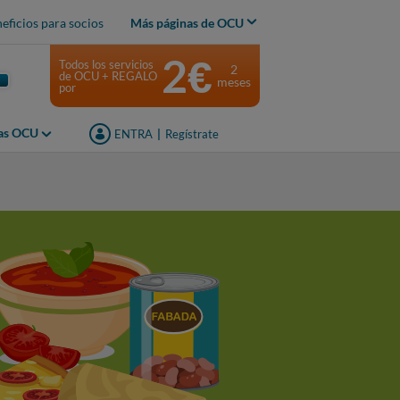
eficios para socios
Más páginas de OCU
2€
Todos los servicios
2
de OCU + REGALO
meses
por
jas OCU
ENTRA
|
Regístrate