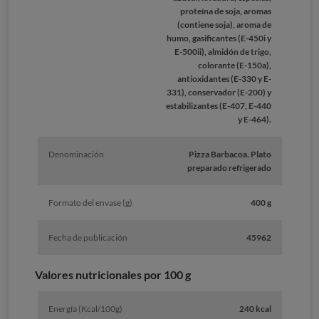
proteína de soja, aromas
(contiene soja), aroma de
humo, gasificantes (E-450i y
E-500ii), almidón de trigo,
colorante (E-150a),
antioxidantes (E-330 y E-
331), conservador (E-200) y
estabilizantes (E-407, E-440
y E-464).
Denominación
Pizza Barbacoa. Plato
preparado refrigerado
Formato del envase (g)
400 g
Fecha de publicación
45962
Valores nutricionales por 100 g
Energía (Kcal/100g)
240 kcal