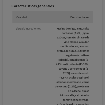
Características generales
Variedad
Pizza barbacoa
Lista de ingredientes
Harina de trigo, agua, salsa
barbacoa (15%) [agua,
azúcar, tomate, vinagre de
vino blanco, almidón
modificado, sal, aromas,
aroma de humo, extractos
vegetales (contiene
cebada), estabilizante (E-
415), antioxidante (E-330),
cayena y conservador (E-
202)], carne de cerdo
(6,6%), aceite de girasol,
almidón modificado, carne
de vacuno (2,2%), proteínas
de la leche, queso
Mozzarella, sal, cebolla,
tomate concentrado,
azúcar, levadura, especias,