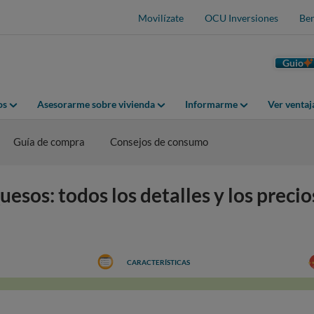
Movilízate
OCU Inversiones
Ben
Guio
os
Asesorarme sobre vivienda
Informarme
Ver venta
Guía de compra
Consejos de consumo
esos: todos los detalles y los precio
CARACTERÍSTICAS