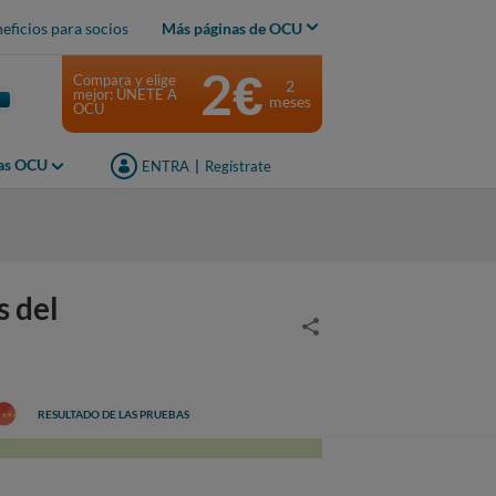
eficios para socios
Más páginas de OCU
2€
Compara y elige
2
mejor: ÚNETE A
meses
OCU
jas OCU
ENTRA
|
Regístrate
s del
RESULTADO DE LAS PRUEBAS