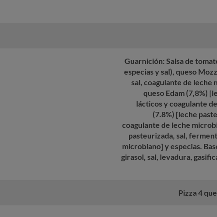
Guarnición: Salsa de tomate
especias y sal), queso Mozz
sal, coagulante de leche 
queso Edam (7,8%) [l
lácticos y coagulante d
(7.8%) [leche paste
coagulante de leche microbi
pasteurizada, sal, ferment
microbiano] y especias. Base
girasol, sal, levadura, gasif
Pizza 4 que