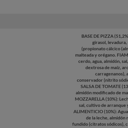
BASE DE PIZZA (51,2%):
girasol, levadura,
(propionato cálcico (al
malteada y orégano. FIA
cerdo, agua, almidón, sal
dextrosa de maíz, aro
carragenanos), a
conservador (nitrito sódi
SALSA DE TOMATE (13,
almidón modificado de maí
MOZZARELLA (10%): Leche 
sal, cultivo de arranq
ALIMENTICIO (10%): Agua, 
de la leche, almidón 
fundido (citratos sódicos), 