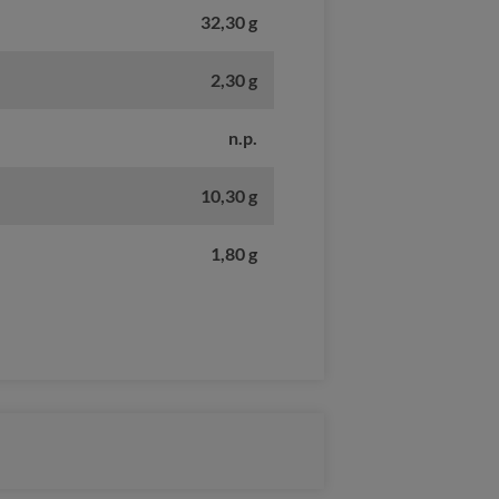
32,30 g
2,30 g
n.p.
10,30 g
1,80 g