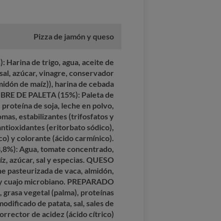
Pizza de jamón y queso
 Harina de trigo, agua, aceite de
 sal, azúcar, vinagre, conservador
midón de maíz)), harina de cebada
MBRE DE PALETA (15%): Paleta de
, proteína de soja, leche en polvo,
mas, estabilizantes (trifosfatos y
ntioxidantes (eritorbato sódico),
co) y colorante (ácido carmínico).
8%): Agua, tomate concentrado,
z, azúcar, sal y especias. QUESO
pasteurizada de vaca, almidón,
ue y cuajo microbiano. PREPARADO
grasa vegetal (palma), proteínas
modificado de patata, sal, sales de
corrector de acidez (ácido cítrico)