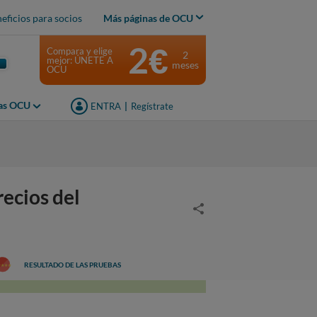
eficios para socios
Más páginas de OCU
2€
Compara y elige
2
mejor: ÚNETE A
meses
OCU
jas OCU
ENTRA
|
Regístrate
recios del
RESULTADO DE LAS PRUEBAS