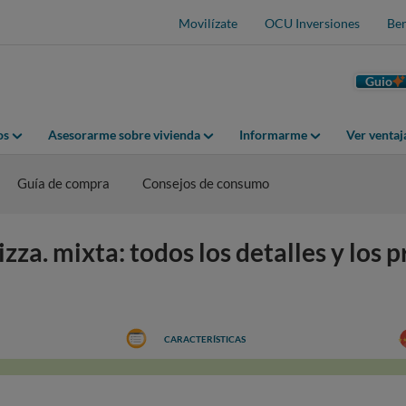
Movilízate
OCU Inversiones
Ben
Guio
os
Asesorarme sobre vivienda
Informarme
Ver venta
Guía de compra
Consejos de consumo
a. mixta: todos los detalles y los p
CARACTERÍSTICAS