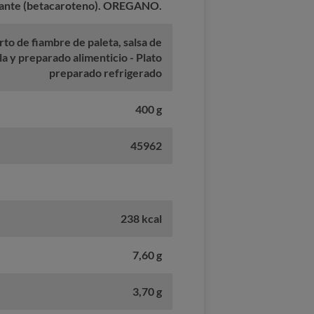
rante (betacaroteno). OREGANO.
rto de fiambre de paleta, salsa de
a y preparado alimenticio - Plato
preparado refrigerado
400 g
45962
238 kcal
7,60 g
3,70 g