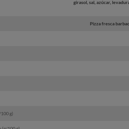
girasol, sal, azúcar, levadur
Pizza fresca barba
/100 g)
 (g/100 g)