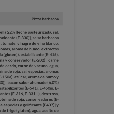
Pizza barbacoa
la 22% [leche pasteurizada, sal,
oxidante (E-330)], salsa barbacoa
r, tomate, vinagre de vino blanco,
aromas, aroma de humo, extractos
 (gluten)), estabilizante (E-415),
ena y conservador (E-202)], carne
de cerdo, carne de vacuno, agua,
ína de soja, sal, especias, aromas
(E-150a), azúcar, aroma de humo y
30)], bacon sabor ahumado (6,0%)
stabilizantes (E-541i, E-450iii, E-
dantes (E-316, E-331iii), dextrosa,
teína de soja, conservadores (E-
e especias y gelificante (E407)] y
 de trigo (gluten), agua, aceite de