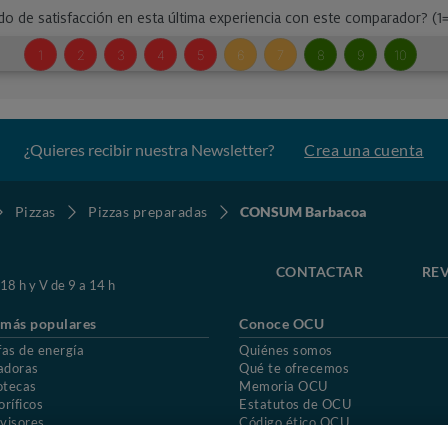
¿Quieres recibir nuestra Newsletter?
Crea una cuenta
Pizzas
Pizzas preparadas
CONSUM Barbacoa
CONTACTAR
REV
 18 h y V de 9 a 14 h
 más populares
Conoce OCU
fas de energía
Quiénes somos
adoras
Qué te ofrecemos
otecas
Memoria OCU
oríficos
Estatutos de OCU
visores
Código ético OCU
chones
Preguntas frecuentes