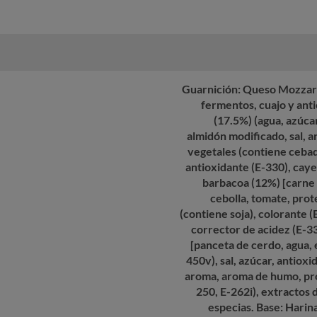
Guarnición: Queso Mozzarel
fermentos, cuajo y anti
(17.5%) (agua, azúca
almidón modificado, sal, 
vegetales (contiene cebada
antioxidante (E-330), cay
barbacoa (12%) [carne 
cebolla, tomate, prote
(contiene soja), colorante 
corrector de acidez (E-3
[panceta de cerdo, agua, e
450v), sal, azúcar, antioxi
aroma, aroma de humo, pro
250, E-262i), extractos d
especias. Base: Harina