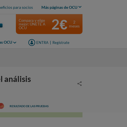
eficios para socios
Más páginas de OCU
2€
Compara y elige
2
mejor: ÚNETE A
meses
OCU
jas OCU
ENTRA
|
Regístrate
 análisis
RESULTADO DE LAS PRUEBAS