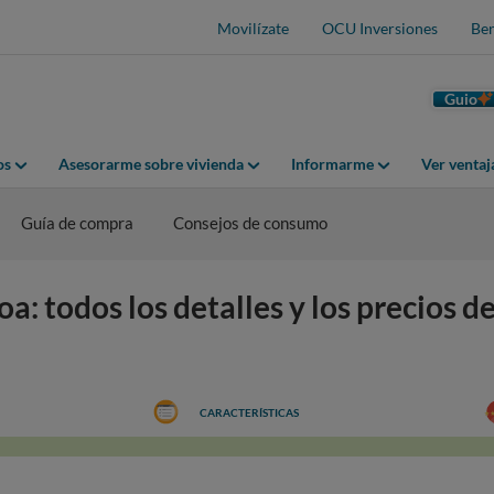
Movilízate
OCU Inversiones
Ben
Guio
os
Asesorarme sobre vivienda
Informarme
Ver venta
Guía de compra
Consejos de consumo
todos los detalles y los precios del
CARACTERÍSTICAS