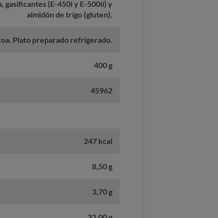
a, gasificantes (E-450i y E-500ii) y
almidón de trigo (gluten).
coa. Plato preparado refrigerado.
400 g
45962
247 kcal
8,50 g
3,70 g
32,00 g