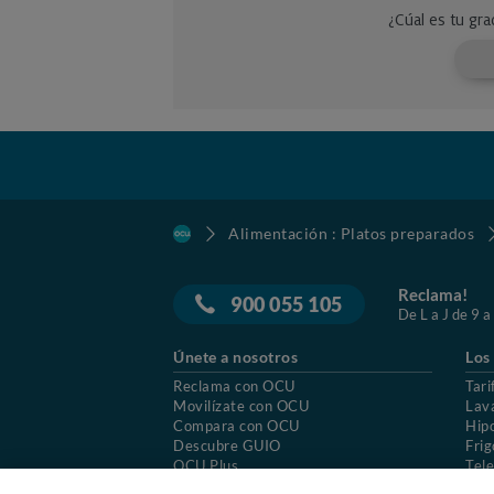
Alimentación : Platos preparados
Reclama!
900 055 105
De L a J de 9 a
Únete a nosotros
Los
Reclama con OCU
Tari
Movilízate con OCU
Lav
Compara con OCU
Hip
Descubre GUIO
Frig
OCU Plus
Tele
Trabajar en OCU
Col