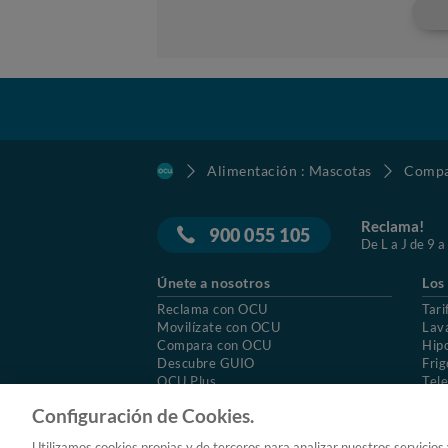
Alimentación : Mascotas
Compar
Reclama!
900 055 105
De L a J de 9 a
Únete a nosotros
Los
Reclama con OCU
Tari
Movilízate con OCU
Lav
Compara con OCU
Hip
Descubre GUIO
Frig
OCU Plus
Tele
Trabajar en OCU
Col
Configuración de Cookies.
© 2026 OCU
Condiciones generales de contratac
Utilizamos cookies propias y de terceros para analizar nuestros servicios