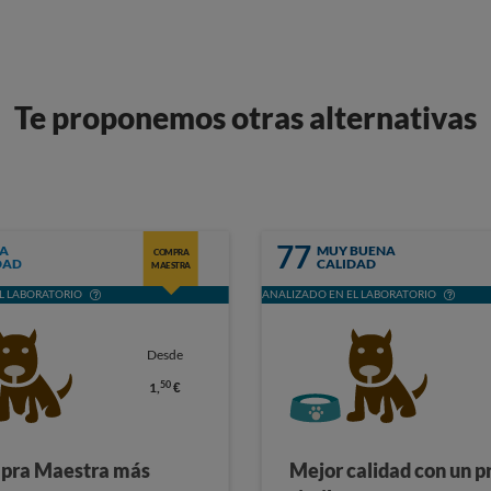
Te proponemos otras alternativas
77
A
MUY BUENA
COMPRA
DAD
CALIDAD
MAESTRA
L LABORATORIO
ANALIZADO EN EL LABORATORIO
Desde
50
1,
€
pra Maestra más
Mejor calidad con un p