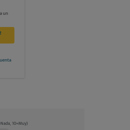
a un
2
cuenta