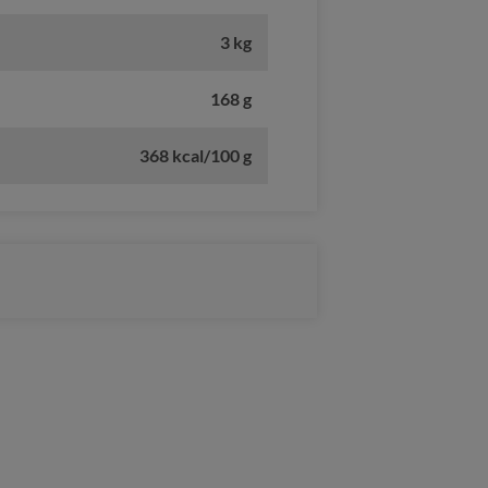
3 kg
168 g
368 kcal/100 g