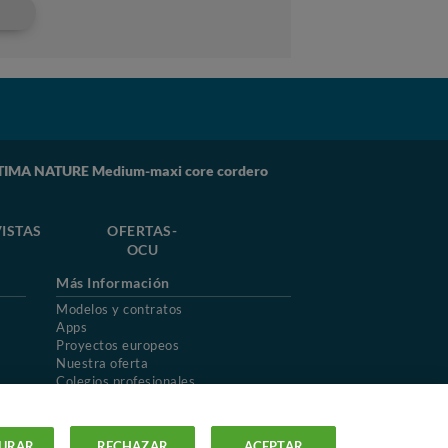
TIMA NATURE Medium-maxi core cordero
ISTAS
OFERTAS-
OCU
Más Información
Modelos y contratos
Apps
Proyectos europeos
Nuestra oferta
Colegios profesionales
Mapa del sitio
URAR
RECHAZAR
ACEPTAR