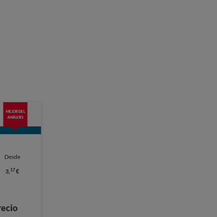
MEJOR DEL
ANÁLISIS
Desde
17
3,
€
recio