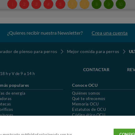
¿Quieres recibir nuestra Newsletter?
Crea una cuenta
ador de pienso para perros
Mejor comida para perros
UL
CONTACTAR
REV
 18 h y V de 9 a 14 h
 más populares
Conoce OCU
fas de energía
Quiénes somos
adoras
Qué te ofrecemos
otecas
Memoria OCU
oríficos
Estatutos de OCU
visores
Código ético OCU
chones
Preguntas frecuentes
ión de OCU
Política de privacidad
Uso del nombre y de los signos de OCU
CONFIG
 y mostrarte publicidad relacionada con tus