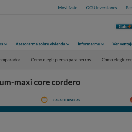
Movilízate
OCU Inversiones
Ben
Guio
os
Asesorarme sobre vivienda
Informarme
Ver venta
omparador
Como elegir pienso para perros
Como elegir co
m-maxi core cordero
CARACTERÍSTICAS