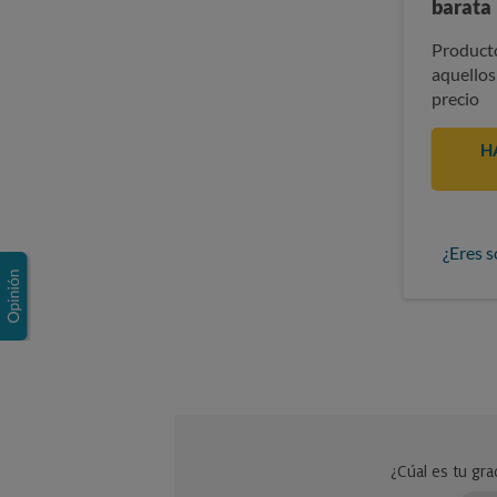
barata
Producto
aquellos
precio
H
¿Eres s