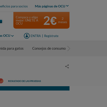
eficios para socios
Más páginas de OCU
2€
Compara y elige
2
mejor: ÚNETE A
meses
OCU
jas OCU
ENTRA
|
Regístrate
mida para gatos
Consejos de consumo
RESULTADO DE LAS PRUEBAS