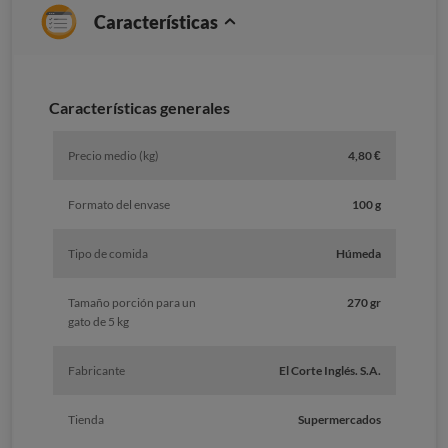
Características
Características generales
Precio medio (kg)
4,80 €
Formato del envase
100 g
Tipo de comida
Húmeda
Tamaño porción para un
270 gr
gato de 5 kg
Fabricante
El Corte Inglés. S.A.
Tienda
Supermercados