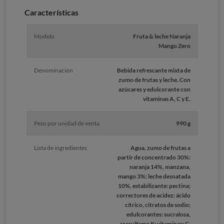
Características
Modelo
Fruta & leche Naranja
Mango Zero
Denominación
Bebida refrescante mixta de
zumo de frutas y leche. Con
azúcares y edulcorante con
vitaminas A, C y E.
Peso por unidad de venta
990 g
Lista de ingredientes
Agua, zumo de frutas a
partir de concentrado 30%:
naranja 14%, manzana,
mango 3%; leche desnatada
10%, estabilizante: pectina;
correctores de acidez: ácido
cítrico, citratos de sodio;
edulcorantes: sucralosa,
acesulfamo K; vitaminas: C,