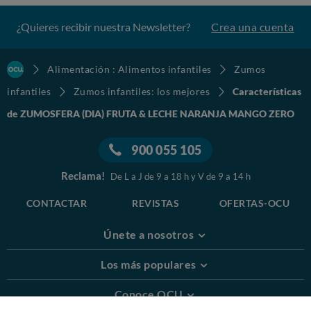
¿Quieres recibir nuestra Newsletter?
Crea una cuenta
Alimentación : Alimentos infantiles
Zumos
infantiles
Zumos infantiles: los mejores
Características
de ZUMOSFERA (DIA) FRUTA & LECHE NARANJA MANGO ZERO
900 055 105
Reclama!
De L a J de 9 a 18 h y V de 9 a 14 h
CONTACTAR
REVISTAS
OFERTAS-OCU
Únete a nosotros
Los más populares
Conoce OCU