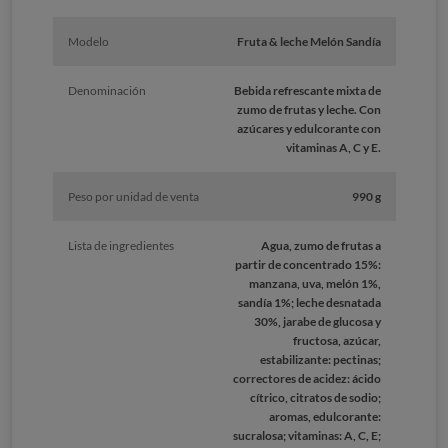
Modelo
Fruta & leche Melón Sandía
Denominación
Bebida refrescante mixta de
zumo de frutas y leche. Con
azúcares y edulcorante con
vitaminas A, C y E.
Peso por unidad de venta
990 g
Lista de ingredientes
Agua, zumo de frutas a
partir de concentrado 15%:
manzana, uva, melón 1%,
sandía 1%; leche desnatada
30%, jarabe de glucosa y
fructosa, azúcar,
estabilizante: pectinas;
correctores de acidez: ácido
cítrico, citratos de sodio;
aromas, edulcorante:
sucralosa; vitaminas: A, C, E;