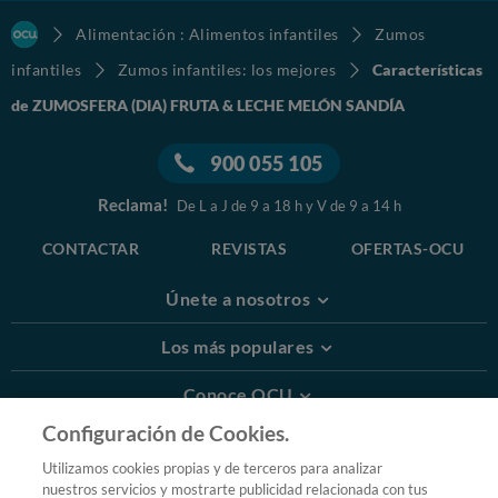
Alimentación : Alimentos infantiles
Zumos
infantiles
Zumos infantiles: los mejores
Características
de ZUMOSFERA (DIA) FRUTA & LECHE MELÓN SANDÍA
900 055 105
Reclama!
De L a J de 9 a 18 h y V de 9 a 14 h
CONTACTAR
REVISTAS
OFERTAS-OCU
Únete a nosotros
Los más populares
Conoce OCU
Configuración de Cookies.
Más Información
Utilizamos cookies propias y de terceros para analizar
nuestros servicios y mostrarte publicidad relacionada con tus
© 2026 OCU