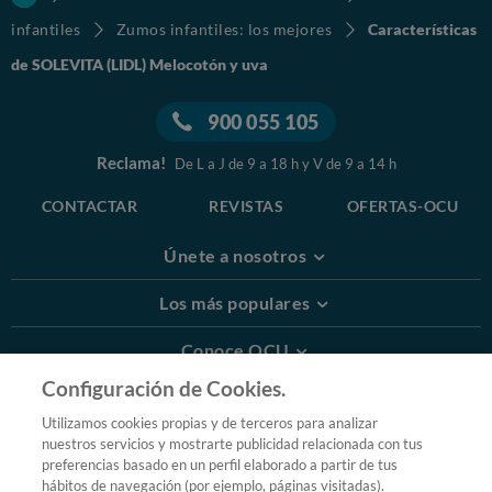
infantiles
Zumos infantiles: los mejores
Características
de SOLEVITA (LIDL) Melocotón y uva
900 055 105
Reclama!
De L a J de 9 a 18 h y V de 9 a 14 h
CONTACTAR
REVISTAS
OFERTAS-OCU
Únete a nosotros
Los más populares
Conoce OCU
Configuración de Cookies.
Más Información
Utilizamos cookies propias y de terceros para analizar
nuestros servicios y mostrarte publicidad relacionada con tus
© 2026 OCU
preferencias basado en un perfil elaborado a partir de tus
Condiciones generales de contratación de OCU
hábitos de navegación (por ejemplo, páginas visitadas).