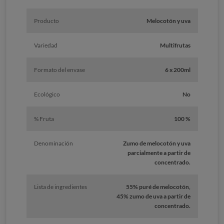
Producto
Melocotón y uva
Variedad
Multifrutas
Formato del envase
6 x 200ml
Ecológico
No
% Fruta
100 %
Denominación
Zumo de melocotón y uva
parcialmente a partir de
concentrado.
Lista de ingredientes
55% puré de melocotón,
45% zumo de uva a partir de
concentrado.