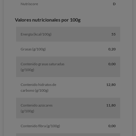
Nutriscore
D
Valores nutricionales por 100g
Energía (kcal/100g)
55
Grasas (g/100g)
0,20
Contenido grasas saturadas
0,00
(g/100g)
Contenido hidratos de
12,80
carbono (g/100g)
Contenido azúcares
11,80
(g/100g)
Contenido fibra (g/100g)
0,00