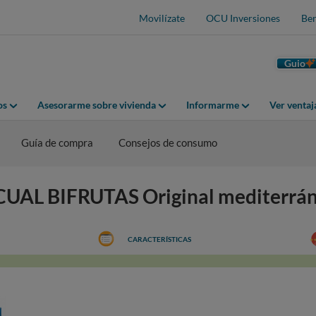
Movilízate
OCU Inversiones
Ben
Guio
os
Asesorarme sobre vivienda
Informarme
Ver venta
Guía de compra
Consejos de consumo
SCUAL BIFRUTAS Original mediterrá
CARACTERÍSTICAS