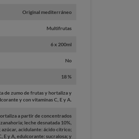
Original mediterráneo
Multifrutas
6 x 200ml
No
18 %
a de zumo de frutas y hortaliza y
lcorante y con vitaminas C, E y A.
ortaliza a partir de concentrados
 zanahoria; leche desnatada 10%,
 azúcar, acidulante: ácido citrico;
, E y A, edulcorante: sucralosa; y