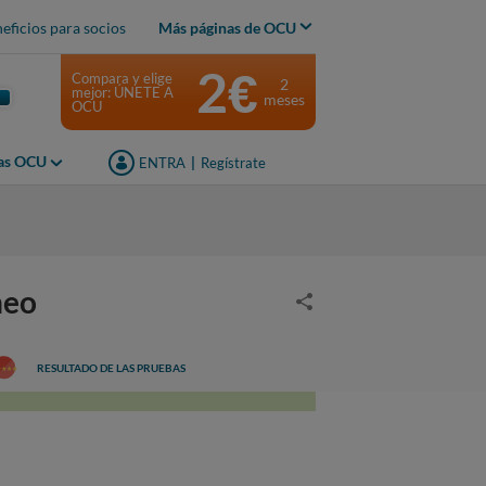
eficios para socios
Más páginas de OCU
2€
Compara y elige
2
mejor: ÚNETE A
meses
OCU
jas OCU
ENTRA
|
Regístrate
neo
RESULTADO DE LAS PRUEBAS