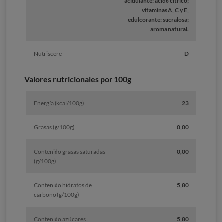
acidulante: ácido cítrico;
vitaminas A, C y E,
edulcorante: sucralosa;
aroma natural.
Nutriscore
D
Valores nutricionales por 100g
Energía (kcal/100g)
23
Grasas (g/100g)
0,00
Contenido grasas saturadas
0,00
(g/100g)
Contenido hidratos de
5,80
carbono (g/100g)
Contenido azúcares
5,80