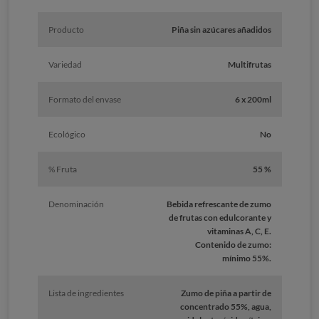
Producto
Piña sin azúcares añadidos
Variedad
Multifrutas
Formato del envase
6 x 200ml
Ecológico
No
% Fruta
55 %
Denominación
Bebida refrescante de zumo
de frutas con edulcorante y
vitaminas A, C, E.
Contenido de zumo:
mínimo 55%.
Lista de ingredientes
Zumo de piña a partir de
concentrado 55%, agua,