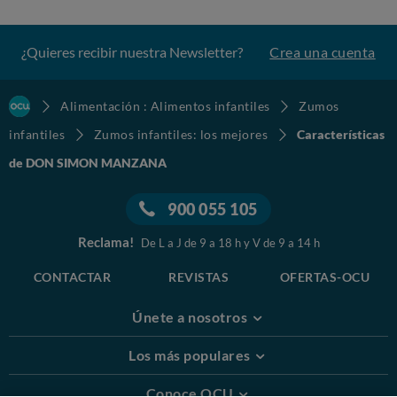
¿Quieres recibir nuestra Newsletter?
Crea una cuenta
Alimentación : Alimentos infantiles
Zumos
infantiles
Zumos infantiles: los mejores
Características
de DON SIMON MANZANA
900 055 105
Reclama!
De L a J de 9 a 18 h y V de 9 a 14 h
CONTACTAR
REVISTAS
OFERTAS-OCU
Únete a nosotros
Los más populares
Conoce OCU