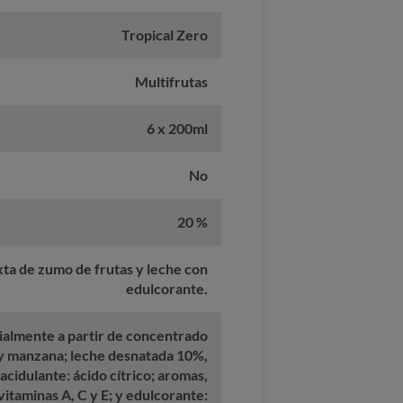
Tropical Zero
Multifrutas
6 x 200ml
No
20 %
ta de zumo de frutas y leche con
edulcorante.
ialmente a partir de concentrado
 y manzana; leche desnatada 10%,
 acidulante: ácido cítrico; aromas,
vitaminas A, C y E; y edulcorante: