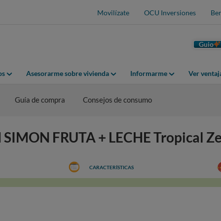
Movilízate
OCU Inversiones
Ben
Guio
os
Asesorarme sobre vivienda
Informarme
Ver venta
Guía de compra
Consejos de consumo
N SIMON FRUTA + LECHE Tropical Z
CARACTERÍSTICAS