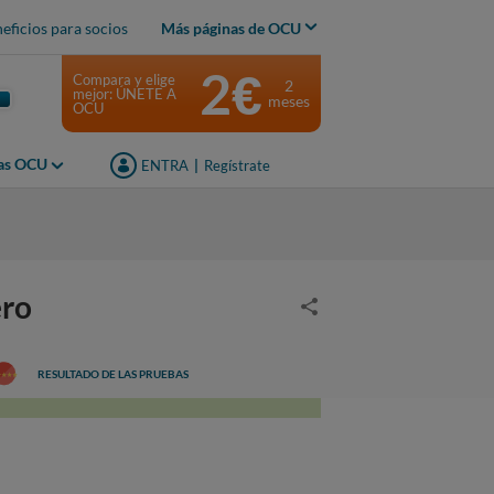
eficios para socios
Más páginas de OCU
2€
Compara y elige
2
mejor: ÚNETE A
meses
OCU
jas OCU
ENTRA
|
Regístrate
ero
RESULTADO DE LAS PRUEBAS