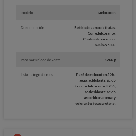
Modelo
Melocotón
Denominación
Bebida de zumo de frutas.
Con edulcorante.
Contenido en zumo:
mínimo 50%.
Peso por unidad de venta
1200 g
Lista de ingredientes
Puré de melocotón 50%,
agua, acidulante: ácido
cítrico; edulcorante: E955;
antioxidante: ácido
ascórbico; aromas y
colorante: betacaroteno.