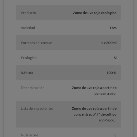
Producto
Zumo de uva roja ecológico
Variedad
Uva
Formato del envase
1 x 200ml
Ecológico
Sí
% Fruta
100 %
Denominación
Zumo de uva roja a partir de
concentrado.
Lista de ingredientes
Zumo de uva roja a partir de
concentrado*. (* de cultivo
ecológico).
Nutriscore
E