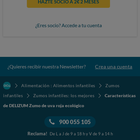
HAZTE SOCIO A 2€ 2 MESES
¿Eres socio? Accede a tu cuenta
¿Quieres recibir nuestra Newsletter?
Crea una cuenta
Alimentación : Alimentos infantiles
Zumos
infantiles
Zumos infantiles: los mejores
Características
de DELIZUM Zumo de uva roja ecológico
900 055 105
Reclama!
De L a J de 9 a 18 h y V de 9 a 14 h