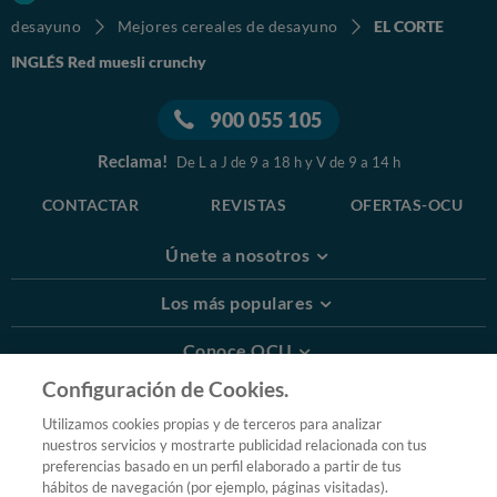
desayuno
Mejores cereales de desayuno
EL CORTE
INGLÉS Red muesli crunchy
900 055 105
Reclama!
De L a J de 9 a 18 h y V de 9 a 14 h
CONTACTAR
REVISTAS
OFERTAS-OCU
Únete a nosotros
Los más populares
Conoce OCU
Configuración de Cookies.
Más Información
Utilizamos cookies propias y de terceros para analizar
nuestros servicios y mostrarte publicidad relacionada con tus
© 2026 OCU
preferencias basado en un perfil elaborado a partir de tus
Condiciones generales de contratación de OCU
hábitos de navegación (por ejemplo, páginas visitadas).