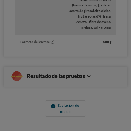
(harina de arroz)], azúcar,
aceite de girasol alto oleico,
frutas rojas 6% [fresa,
cereza], fibra de avena,
melaza, sal y aroma.
Formato del envase (g)
500 g
Resultado de las pruebas
Evolución del
precio