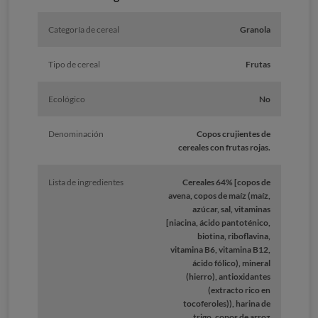
Categoría de cereal
Granola
Tipo de cereal
Frutas
Ecológico
No
Denominación
Copos crujientes de
cereales con frutas rojas.
Lista de ingredientes
Cereales 64% [copos de
avena, copos de maíz (maíz,
azúcar, sal, vitaminas
[niacina, ácido pantoténico,
biotina, riboflavina,
vitamina B6, vitamina B12,
ácido fólico), mineral
(hierro), antioxidantes
(extracto rico en
tocoferoles)), harina de
trigo, copos de arroz