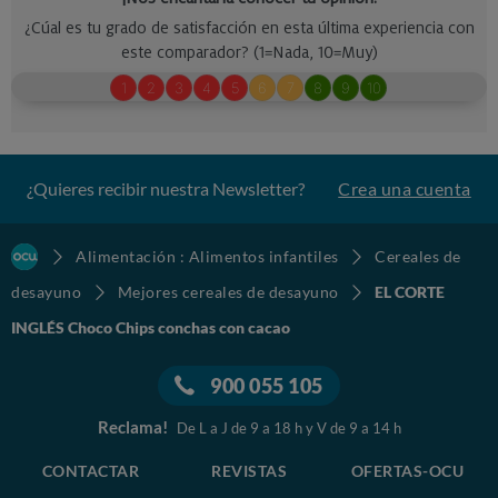
¿Quieres recibir nuestra Newsletter?
Crea una cuenta
Alimentación : Alimentos infantiles
Cereales de
desayuno
Mejores cereales de desayuno
EL CORTE
INGLÉS Choco Chips conchas con cacao
900 055 105
Reclama!
De L a J de 9 a 18 h y V de 9 a 14 h
CONTACTAR
REVISTAS
OFERTAS-OCU