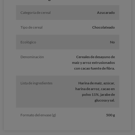
Categoría de cereal
Azucarado
Tipo de cereal
Chocolateado
Ecológico
No
Denominación
Cereales de desayuno de
maíz y arroz extrusionados
con cacao fuente de fibra.
Lista de ingredientes
Harina de maíz, azúcar,
harina de arroz, cacao en
polvo 11%, jarabe de
glucosa y sal.
Formato del envase (g)
500 g