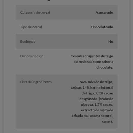
Categoría de cereal
Azucarado
Tipo de cereal
Chocolateado
Ecológico
No
Denominación
Cereales crujientes de trigo
extrusionado con sabor a
chocolate.
Lista de ingredientes
56% salvado de trigo,
azúcar, 14% harina integral
de trigo, 7,5% cacao
desgrasado, jarabe de
glucosa, 1,5% cacao,
extracto de malta de
cebada, sal, aroma natural,
canela.