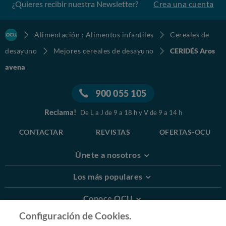
¿Quieres recibir nuestra Newsletter?
Crea una cuenta
Alimentación : Alimentos infantiles
Cereales de
desayuno
Mejores cereales de desayuno
CERIDÉS Aros
avena
900 055 105
Reclama!
De L a J de 9 a 18 h y V de 9 a 14 h
CONTACTAR
REVISTAS
OFERTAS-OCU
Únete a nosotros
Los más populares
Conoce OCU
Configuración de Cookies.
Más Información