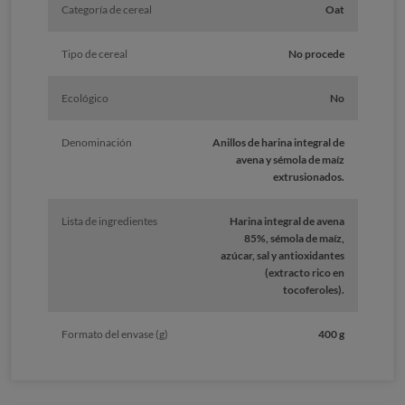
Categoría de cereal
Oat
Tipo de cereal
No procede
Ecológico
No
Denominación
Anillos de harina integral de
avena y sémola de maíz
extrusionados.
Lista de ingredientes
Harina integral de avena
85%, sémola de maíz,
azúcar, sal y antioxidantes
(extracto rico en
tocoferoles).
Formato del envase (g)
400 g