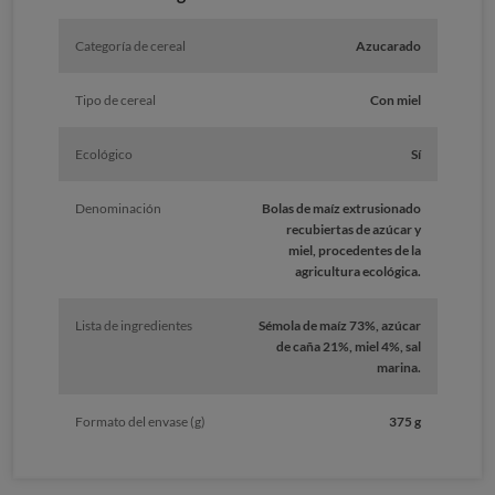
Categoría de cereal
Azucarado
Tipo de cereal
Con miel
Ecológico
Sí
Denominación
Bolas de maíz extrusionado
recubiertas de azúcar y
miel, procedentes de la
agricultura ecológica.
Lista de ingredientes
Sémola de maíz 73%, azúcar
de caña 21%, miel 4%, sal
marina.
Formato del envase (g)
375 g