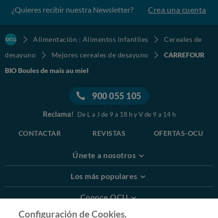
¿Quieres recibir nuestra Newsletter?
Crea una cuenta
Alimentación : Alimentos infantiles
Cereales de
desayuno
Mejores cereales de desayuno
CARREFOUR
BIO Boules de maïs au miel
900 055 105
Reclama!
De L a J de 9 a 18 h y V de 9 a 14 h
CONTACTAR
REVISTAS
OFERTAS-OCU
Únete a nosotros
Los más populares
Conoce OCU
Configuración de Cookies.
Más Información