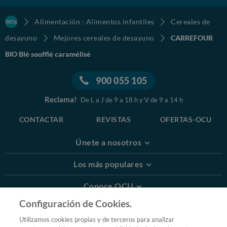
Alimentación : Alimentos infantiles
Cereales de
desayuno
Mejores cereales de desayuno
CARREFOUR
BIO Blé soufflé caramélisé
900 055 105
Reclama!
De L a J de 9 a 18 h y V de 9 a 14 h
CONTACTAR
REVISTAS
OFERTAS-OCU
Únete a nosotros
Los más populares
Conoce OCU
Configuración de Cookies.
Más Información
Utilizamos cookies propias y de terceros para analizar