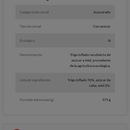
Categoría de cereal
Azucarado
Tipo de cereal
Con azúcar
Ecológico
Sí
Denominación
Trigo inflado recubierto de
azúcar y miel, procedente
de la agricultura ecológica.
Lista de ingredientes
Trigo inflado 70%, azúcar de
caña, miel 2%.
Formato del envase (g)
375 g