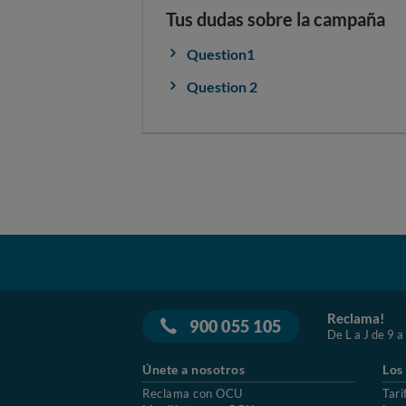
Tus dudas sobre la campaña
Question1
Question 2
Reclama!
900 055 105
De L a J de 9 a
Únete a nosotros
Los
Reclama con OCU
Tari