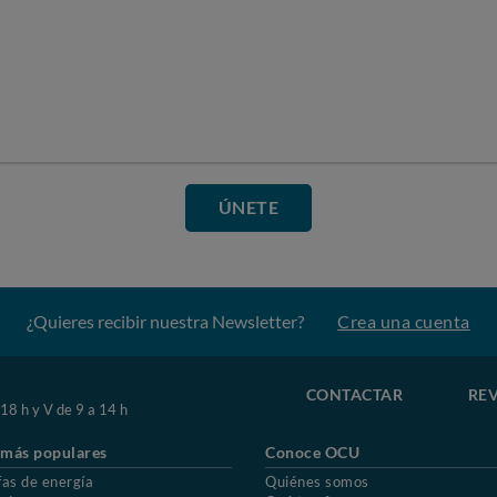
ÚNETE
¿Quieres recibir nuestra Newsletter?
Crea una cuenta
CONTACTAR
REV
 18 h y V de 9 a 14 h
 más populares
Conoce OCU
fas de energía
Quiénes somos