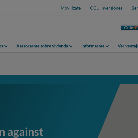
Movilízate
OCU Inversiones
Ben
Guio
os
Asesorarme sobre vivienda
Informarme
Ver venta
n against