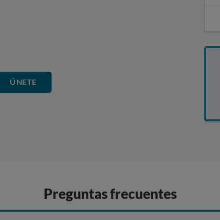
e
s
.
ÚNETE
Preguntas frecuentes