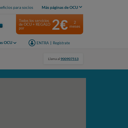
eficios para socios
Más páginas de OCU
2€
Todos los servicios
2
de OCU + REGALO
meses
por
jas OCU
ENTRA
|
Regístrate
Llama al
900907513