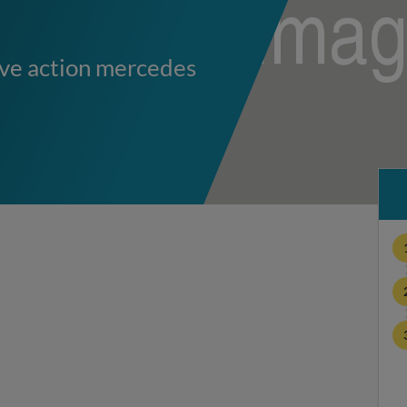
ive action mercedes
m
e
r
c
e
d