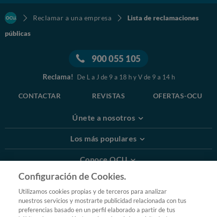
Reclamar a una empresa
Lista de reclamaciones
públicas
900 055 105
Reclama!
De L a J de 9 a 18 h y V de 9 a 14 h
CONTACTAR
REVISTAS
OFERTAS-OCU
Únete a nosotros
Los más populares
Conoce OCU
Configuración de Cookies.
Más Información
Utilizamos cookies propias y de terceros para analizar
nuestros servicios y mostrarte publicidad relacionada con tus
© 2026 OCU
preferencias basado en un perfil elaborado a partir de tus
Condiciones generales de contratación de OCU