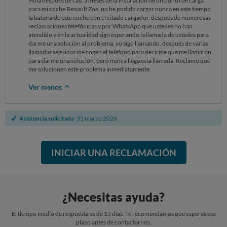
Hola después de casi 5 meses de la instalación de un punto de carga
para mi coche Renault Zoe, no he podido cargar nunca en este tiempo
la batería de este coche con el citado cargador, después de numerosas
reclamaciones telefónicas y por WhatsApp que ustedes no han
atendido y en la actualidad sigo esperando la llamada de ustedes para
darme una solución al problema, yo sigo llamando, después de varias
llamadas seguidas me cogen el teléfono para decirme que me llamaran
para darme una solución, pero nunca llega esta llamada. Reclamo que
me solucionen este problema inmediatamente.
Ver menos
Asistencia solicitada
31 marzo 2026
INICIAR UNA RECLAMACIÓN
¿Necesitas ayuda?
El tiempo medio de respuesta es de 15 días. Te recomendamos que esperes ese
plazo antes de contactarnos.