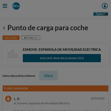
Guio
Punto de carga para coche
Anterior
EN CURSO
PÚBLICA
ESMOVE. ESPAÑOLA DE MOVILIDAD ELÉCTRICA
INICIAR UNA RECLAMACIÓN
Otro
Naturaleza del problema:
TU RECLAMACIÓN
L. R.
16/03/2026
A: Esmove. Española de Movilidad Eléctrica