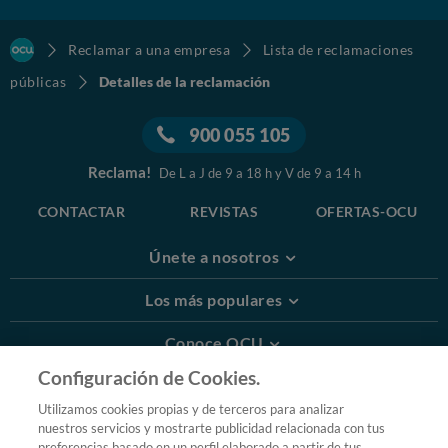
Reclamar a una empresa
Lista de reclamaciones
públicas
Detalles de la reclamación
900 055 105
Reclama!
De L a J de 9 a 18 h y V de 9 a 14 h
CONTACTAR
REVISTAS
OFERTAS-OCU
Únete a nosotros
Los más populares
Conoce OCU
Configuración de Cookies.
Más Información
Utilizamos cookies propias y de terceros para analizar
nuestros servicios y mostrarte publicidad relacionada con tus
© 2026 OCU
preferencias basado en un perfil elaborado a partir de tus