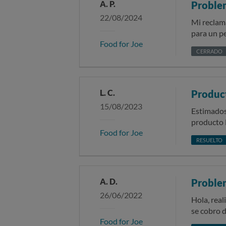
A. P.
Problem
cosa mia 
22/08/2024
vendido 2
Mi reclama
marca y q
para un pe
Food for Joe
por ella al precio de su producto.
final reci
CERRADO
SOLICITO que se me 
consumir e
comprometid
las caract
suscriba a
abierta .
devolución
L. C.
Produc
mandarlo c
15/08/2023
temperatur
Estimados
el cliente
producto 
Food for Joe
pedido.
señalada 
RESUELTO
en Puerta 
y no tenía
hacerlo (
DIA SIGUIE
A. D.
Proble
trabajo en
26/06/2022
de mi cong
Hola, real
modificad
se cobro d
Food for Joe
sino a te
estábamos