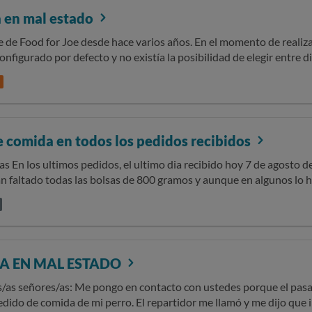
 en mal estado
e de Food for Joe desde hace varios años. En el momento de realizar
onfigurado por defecto y no existía la posibilidad de elegir entre 
mento fui informado de que posteriormente podría seleccionar un 
nado no utilizara un vehículo refrigerado. El día 14/07/2026 recibí un pedido cuyos productos
parcialmente descongelados y cuya caja presentaba importantes si
puede acreditarse mediante fotografías. Tras comunicar la incidencia, la empresa rechazó mi
n alegando que no se había roto la cadena de frío y que el transpor
e comida en todos los pedidos recibidos
iego haber realizado una elección informada del transportista, ya 
 contratar el servicio y nunca fui advertido de que existieran alterna
lta comida En concreto,
umidor, considero que correspondía a la empresa garantizar que 
n faltado todas las bolsas de 800 gramos y aunque en algunos lo
ara la conservación de alimentos congelados o, al menos, informar
s, me ha faltado toda la comida del tipo turkey en total me han f
ones de cada opción de envío, sumandole además la importancia de 
dos pedidos de 9600 + 10200 gramos, un 25% es imposible contactar
pueden sufrir enfermedades y esta cadena no garantiza la cadena d
rdan dias atender Los mails nunca obtienen respuesta
A EN MAL ESTADO
cto con ustedes porque el pasado miércoles 9 de julio me tenía que
pedido de comida de mi perro. El repartidor me llamó y me dijo qu