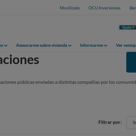
Movilízate
OCU Inversiones
Ben
Guio
os
Asesorarme sobre vivienda
Informarme
Ver venta
aciones
maciones públicas enviadas a distintas compañías por los consumid
Sect
Filtrar por:
Tod