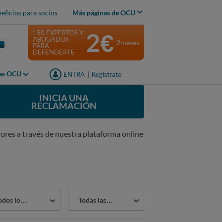
eficios para socios
Más páginas de OCU
2€
150 EXPERTOS Y
ABOGADOS
2meses
PARA
DEFENDERTE
jas OCU
ENTRA
|
Regístrate
INICIA UNA
RECLAMACIÓN
ores a través de nuestra plataforma online
or
Estado
os los sectores
Todas las reclamaciones