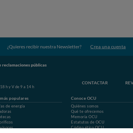
¿Quieres recibir nuestra Newsletter?
Crea una cuenta
e reclamaciones públicas
CONTACTAR
REV
 18 h y V de 9 a 14 h
 más populares
Conoce OCU
fas de energía
Quiénes somos
adoras
Qué te ofrecemos
otecas
Memoria OCU
oríficos
Estatutos de OCU
visores
Código ético OCU
chones
Preguntas frecuentes