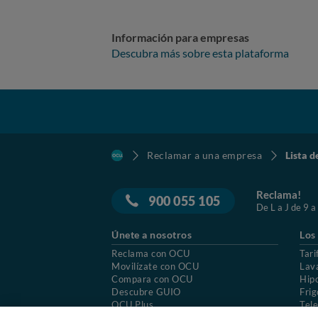
Información para empresas
Descubra más sobre esta plataforma
Reclamar a una empresa
Lista d
Reclama!
900 055 105
De L a J de 9 a
Únete a nosotros
Los
Reclama con OCU
Tari
Movilízate con OCU
Lav
Compara con OCU
Hip
Descubre GUIO
Frig
OCU Plus
Tele
Trabajar en OCU
Col