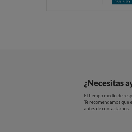
RESUELTO
transporta
caso, el p
fue porque
porque te 
documento
contacto c
compensac
pedido y 
realizado 
comida en
¿Necesitas a
El tiempo medio de resp
Te recomendamos que e
antes de contactarnos.