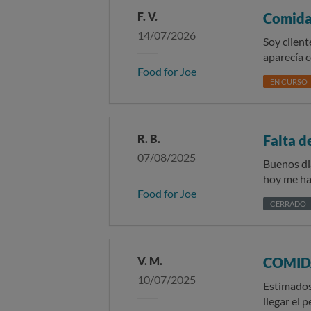
F. V.
Comida
14/07/2026
Soy client
aparecía c
Food for Joe
ningún mo
EN CURSO
transportista asig
llegaron 
circunstancia que 
reclamació
R. B.
Falta d
embargo, n
07/08/2025
defecto al
Buenos dias En los ultimos pedidos, el ultimo dia recibido hoy 7 de agosto de 2025, me fa
Como cons
hoy me ha
Food for Joe
adecuado p
400 gramo
CERRADO
implicaci
total de 
seres que 
wasap, ta
V. M.
COMID
10/07/2025
Estimados/as señores/as: Me pongo en conta
llegar el 