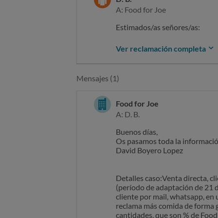
A: Food for Joe
Estimados/as señores/as:
Me pongo en contacto con ust
Ver reclamación completa
solo para 14,5.
Ustedes me han solicitado info
Mensajes (1)
dicen ustedes crear la
dieta
nec
La ración diaria de un cachorro
Food for Joe
"PRIMER PEDIDO" me han dicho 
A: D. B.
Sin embargo me han enviado 1.
Buenos días,
Me han dicho que esto es porqu
Os pasamos toda la información
con la comida que ya tengo com
David Boyero Lopez
de su producto y no puede apro
perteneciera y descontarmela d
Detalles caso:Venta directa, cl
Asimismo me ha suscrito a un pl
(período de adaptación de 21 día
cliente por mail, whatsapp, en 
SOLICITO que se me envien lo
reclama más comida de forma gr
por el pedido que le he realiz
cantidades, que son % de Food 