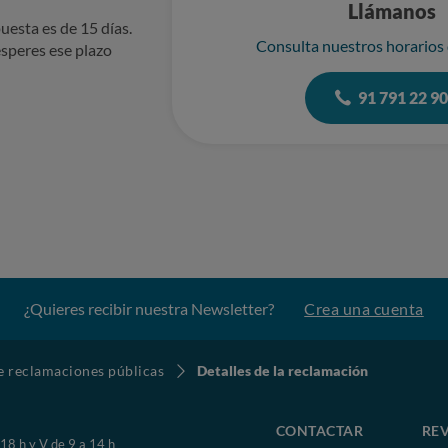
Llámanos
uesta es de 15 días.
Consulta nuestros horarios
speres ese plazo
91 791 22 9
¿Quieres recibir nuestra Newsletter?
Crea una cuenta
de reclamaciones públicas
Detalles de la reclamación
CONTACTAR
REV
 18 h y V de 9 a 14 h