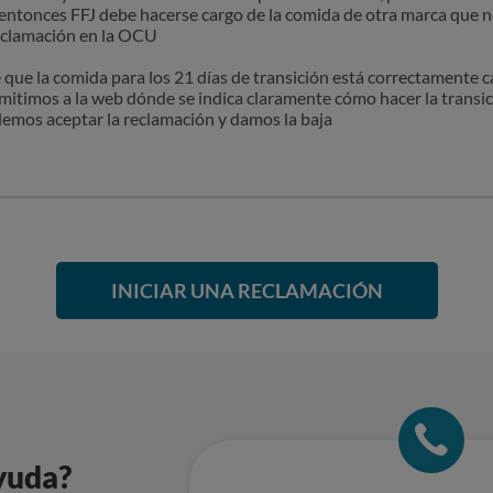
 entonces FFJ debe hacerse cargo de la comida de otra marca que ne
 que yo no solicite. Me suscribire cuando vea que son una marca l
eclamación en la OCU
ue la comida para los 21 días de transición está correctamente 
emitimos a la web dónde se indica claramente cómo hacer la transic
e.
mos aceptar la reclamación y damos la baja
INICIAR UNA RECLAMACIÓN
yuda?