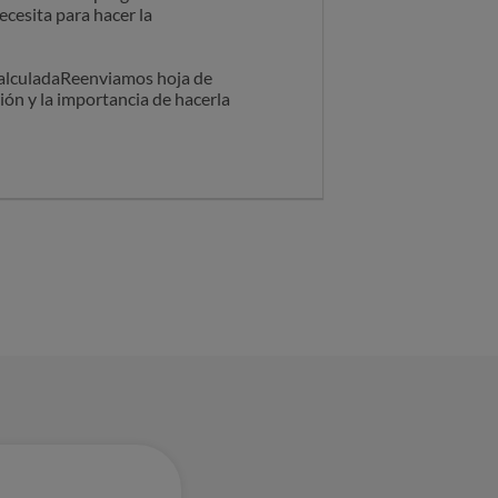
cesita para hacer la
egal pero reconoceran que este
calculadaReenviamos hoja de
ión y la importancia de hacerla