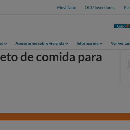
Movilízate
OCU Inversiones
Ben
Guio
os
Asesorarme sobre vivienda
Informarme
Ver venta
eto de comida para