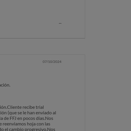
dias ustedes me han mandado
iene y otros datos para segun
s he echo bajo el concepto
07/10/2024
amos diarios son 2.310 grs.
sicion, es cosa mia y la hago
ación.
ndido 21 dias de su comida y
yo en mi casa como si le
ucto.
ón.Cliente recibe trial
ción (que se le han enviado al
ida de FFJ en pocos días.Nos
OD FOR JOE se ha comprometido
le reenviamos hoja con las
ndo el cambio progresivo.Nos