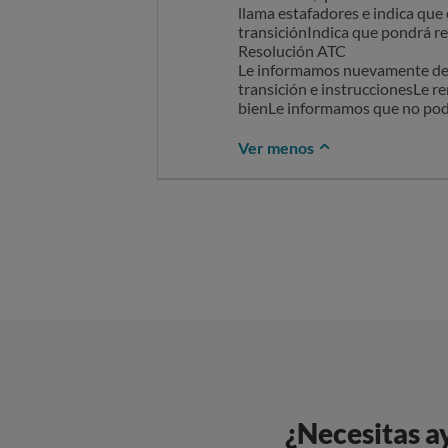
llama estafadores e indica que
Y que no se me suscriba a nada
transiciónIndica que pondrá r
no es el mejor comienzo.
Resolución ATC
Le informamos nuevamente de q
transición e instruccionesLe r
Sin otro particular, atentament
bienLe informamos que no pode
David Boyero lopez
Ver menos
669923344d@gmail.com
¿Necesitas a