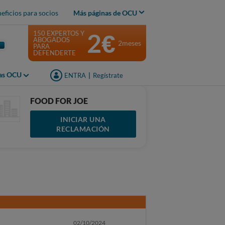
eficios para socios
Más páginas de OCU
2€
150 EXPERTOS Y
ABOGADOS
2meses
PARA
DEFENDERTE
jas OCU
ENTRA
|
Regístrate
FOOD FOR JOE
INICIAR UNA
RECLAMACIÓN
02/10/2024