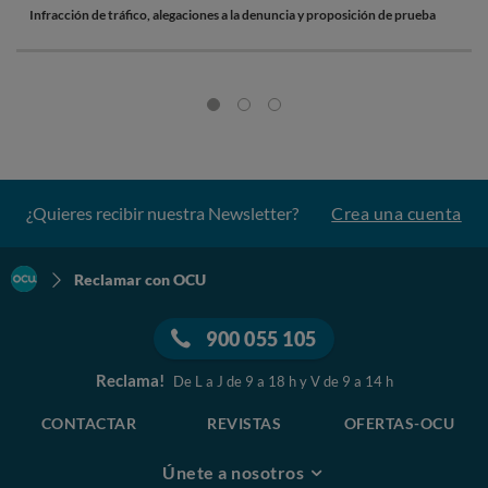
Infracción de tráfico, alegaciones a la denuncia y proposición de prueba
¿Quieres recibir nuestra Newsletter?
Crea una cuenta
Reclamar con OCU
900 055 105
Reclama!
De L a J de 9 a 18 h y V de 9 a 14 h
CONTACTAR
REVISTAS
OFERTAS-OCU
Únete a nosotros