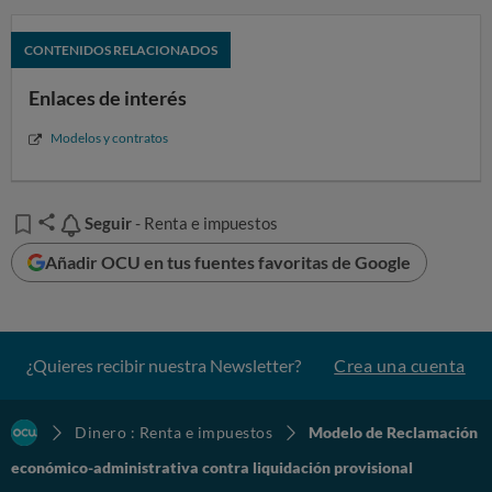
CONTENIDOS RELACIONADOS
Enlaces de interés
Modelos y contratos
Seguir
Seguir
- Renta e impuestos
Añadir OCU en tus fuentes favoritas de Google
¿Quieres recibir nuestra Newsletter?
Crea una cuenta
Dinero : Renta e impuestos
Modelo de Reclamación
económico-administrativa contra liquidación provisional