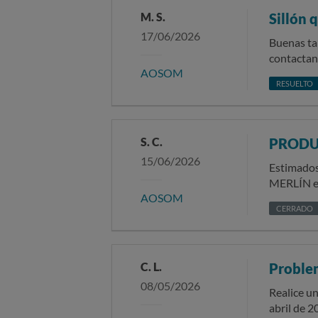
M. S.
Sillón 
17/06/2026
Buenas ta
contactan
AOSOM
el problema y me dan vueltas. Me dic
RESUELTO
un formul
pido que m
plataforma
incluso e
S. C.
PRODU
por lo que
15/06/2026
devolverl
Estimados/as señores/as: Me pongo en co
M
AOSOM
error. Pe
CERRADO
que envia
para pode
pudimos e
prometiero
C. L.
Proble
trato reci
08/05/2026
ellos se o
Realice un pedido 
Desaparec
abril de 