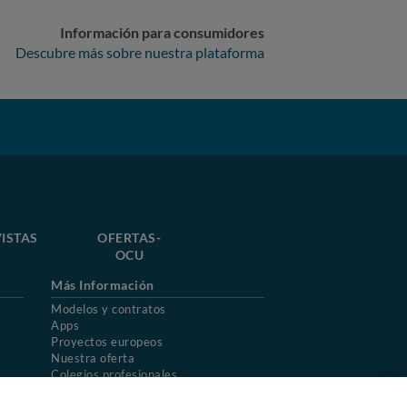
Información para consumidores
Descubre más sobre nuestra plataforma
ISTAS
OFERTAS-
OCU
Más Información
Modelos y contratos
Apps
Proyectos europeos
Nuestra oferta
Colegios profesionales
Mapa del sitio