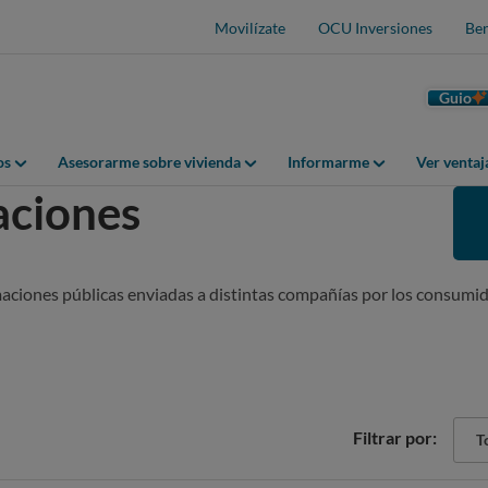
Movilízate
OCU Inversiones
Ben
Guio
os
Asesorarme sobre vivienda
Informarme
Ver venta
aciones
maciones públicas enviadas a distintas compañías por los consumid
Sect
Filtrar por:
Tod