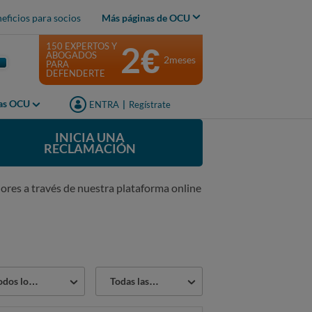
eficios para socios
Más páginas de OCU
2€
150 EXPERTOS Y
ABOGADOS
2meses
PARA
DEFENDERTE
jas OCU
ENTRA
|
Regístrate
INICIA UNA
RECLAMACIÓN
ores a través de nuestra plataforma online
or
Estado
os los sectores
Todas las reclamaciones