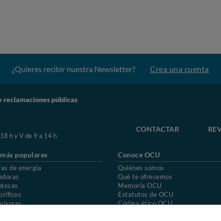
¿Quieres recibir nuestra Newsletter?
Crea una cuenta
e reclamaciones públicas
CONTACTAR
REV
 18 h y V de 9 a 14 h
 más populares
Conoce OCU
fas de energía
Quiénes somos
adoras
Qué te ofrecemos
otecas
Memoria OCU
oríficos
Estatutos de OCU
visores
Código ético OCU
chones
Preguntas frecuentes