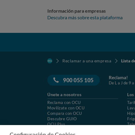
Información para empresas
Descubra más sobre esta plataforma
Reclamar a una empresa
Lista d
Reclama!
900 055 105
De L a J de 9 a
Únete a nosotros
Los
Reclama con OCU
Tari
Movilízate con OCU
Lav
Compara con OCU
Hip
Descubre GUIO
Frig
OCU Plus
Tele
Trabajar en OCU
Col
Configuración de Cookies.