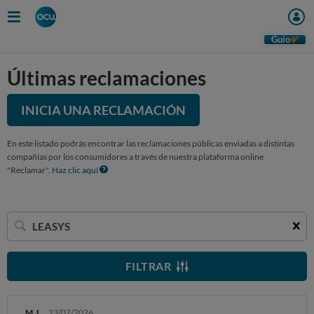
Guio
Últimas reclamaciones
INICIA UNA RECLAMACIÓN
En este listado podrás encontrar las reclamaciones públicas enviadas a distintas
compañías por los consumidores a través de nuestra plataforma online
"Reclamar".
Haz clic aquí
Buscar
una
empresa
FILTRAR
M. L.
23/07/2026