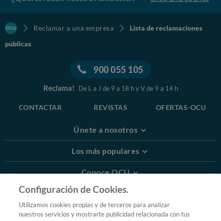
Reclamar a una empresa
Lista de reclamaciones
públicas
900 055 105
Reclama!
De L a J de 9 a 18 h y V de 9 a 14 h
CONTACTAR
REVISTAS
OFERTAS-OCU
Únete a nosotros
Los más populares
Conoce OCU
Configuración de Cookies.
Más Información
Utilizamos cookies propias y de terceros para analizar
nuestros servicios y mostrarte publicidad relacionada con tus
© 2026 OCU