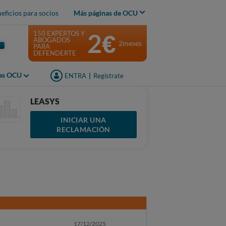
eficios para socios
Más páginas de OCU
2€
150 EXPERTOS Y
ABOGADOS
2meses
PARA
DEFENDERTE
jas OCU
ENTRA
|
Regístrate
LEASYS
INICIAR UNA
RECLAMACIÓN
17/12/2025