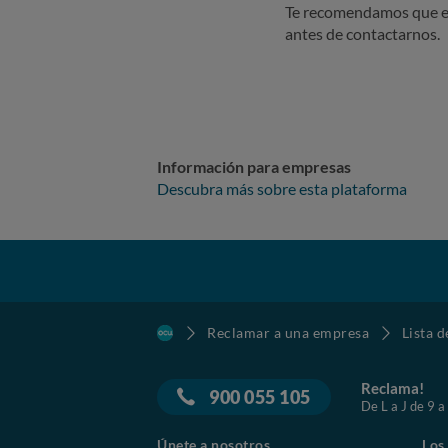
Te recomendamos que e
Práctica comercial desleal y con
antes de contactarnos.
SOLICITA
Que la OCU:
Analice la legalidad de la recl
Información para empresas
Valore el carácter abusivo de 
Descubra más sobre esta plataforma
Examine la procedencia de la i
Interceda ante la empresa para
Reconocer la improcedencia de
En su caso, devolver las canti
Reclamar a una empresa
Lista 
Y dejar constancia de la inexis
Reclama!
900 055 105
De L a J de 9 a
Únete a nosotros
Los