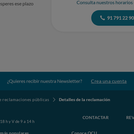
Consulta nuestros horarios
speres ese plazo
traria a la buena fe contractual.
91 791 22 9
amación efectuada por la empresa.
exigir un concepto no acreditado contractualmente.
nclusión en ASNEF.
:
¿Quieres recibir nuestra Newsletter?
Crea una cuenta
l cargo reclamado, o
dades indebidamente cobradas,
de reclamaciones públicas
Detalles de la reclamación
tencia de deuda válida.
CONTACTAR
REV
 18 h y V de 9 a 14 h
 más populares
Conoce OCU