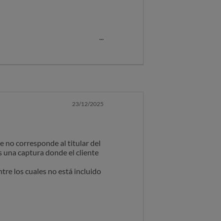
ada, contrato que se
23/12/2025
sgaste o sustitución de
cio adicional”.
no corresponde al titular del
rato en la que figure
 una captura donde el cliente
nada al respecto, todo lo
ntre los cuales no está incluido
rmaciones genéricas sin
rio del vehículo, de igual
 lo que su exclusión debería