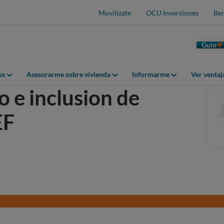
Movilízate
OCU Inversiones
Ben
Guio
os
Asesorarme sobre vivienda
Informarme
Ver venta
 e inclusion de
EF