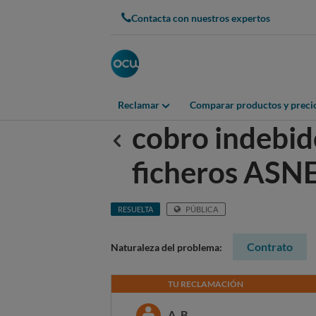
Contacta con nuestros expertos
Reclamar
Comparar productos y preci
cobro indebido
Anterior
ficheros ASN
RESUELTA
PÚBLICA
Contrato
Naturaleza del problema:
TU RECLAMACIÓN
A. B.