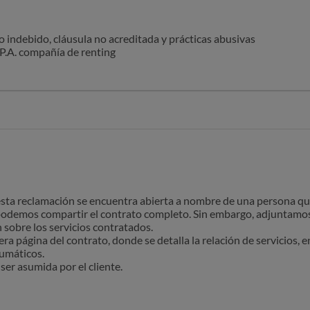
 indebido, cláusula no acreditada y prácticas abusivas
P.A. compañía de renting
obro
S
trato de renting/arrendamiento de vehículo con la empresa reclam
y que regulaba las coberturas incluidas durante su ejecución.
resa reclamada exige el pago de una cantidad correspondiente al de
concepto no está incluido en el contrato por tratarse de un “servi
ta reclamación se encuentra abierta a nombre de una persona que 
reiteradas ocasiones que se le indique la cláusula concreta del cont
 podemos compartir el contrato completo. Sin embargo, adjuntamos
ya que en ningun apartado ni clausulas de ese contrato expecifica 
 sobre los servicios contratados.
e estan incluidos todos los servicios de mantenimiento.
era página del contrato, donde se detalla la relación de servicios, e
ha aportado ninguna prueba contractual, limitándose a realizar afi
eumáticos.
ser asumida por el cliente.
gaste de neumáticos constituye un elemento inherente al uso ordina
 sometidos a desgaste por uso normal (volante, pedales, etc.), por