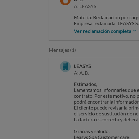
A: LEASYS
Materia: Reclamación por cargo
Empresa reclamada: LEASYS S.
Departamento implicado: Rec
Ver reclamación completa
EXPOSICIÓN DE LOS HECHO
Mensajes (1)
El reclamante suscribió un con
encontraba plenamente vigente 
LEASYS
A: A. B.
Finalizado el contrato, la emp
neumáticos, alegando que dicho 
Estimados,
Lamentamos informarles que es
El reclamante ha solicitado en 
contrato. Por este motivo, no
expresamente dicha exclusión, 
podrá encontrar la información
contraio, indica claramente qu
El cliente puede revisar la prim
Hasta la fecha, la empresa no 
el servicio de sustitución de n
respaldo documental.
La factura es correcta y deberá 
A juicio del reclamante, el des
Gracias y saludo,
naturaleza que otros elementos
Leasys Spa Customer care