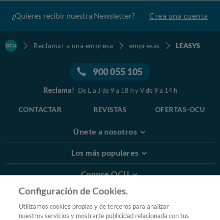
¿Quieres recibir nuestra Newsletter?
Crea una cuenta
Reclamar a una empresa
empresas
LEASYS
900 055 105
Reclama!
De L a J de 9 a 18 h y V de 9 a 14 h
CONTACTAR
REVISTAS
OFERTAS-OCU
Únete a nosotros
Los más populares
Conoce OCU
Configuración de Cookies.
Más Información
Utilizamos cookies propias y de terceros para analizar
nuestros servicios y mostrarte publicidad relacionada con tus
© 2026 OCU