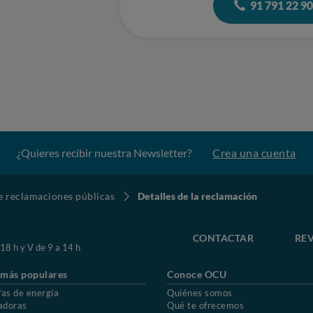
91 791 22 9
¿Quieres recibir nuestra Newsletter?
Crea una cuenta
de reclamaciones públicas
Detalles de la reclamación
CONTACTAR
REV
 18 h y V de 9 a 14 h
 más populares
Conoce OCU
fas de energía
Quiénes somos
adoras
Qué te ofrecemos