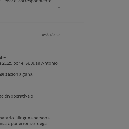
 llegar el correspondiente
ación operativa o
olo se me ha comunicado tal
.
rato, sólo para que yo pueda
inatario. Ninguna persona
inguno haya sido capaz de
09/04/2026
nsaje por error, se ruega
nte:
e 2025 por el Sr. Juan Antonio
alización alguna.
ación operativa o
.
inatario. Ninguna persona
nsaje por error, se ruega