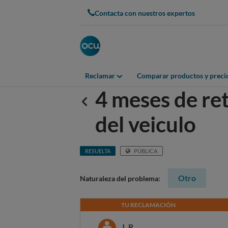
Contacta con nuestros expertos
Reclamar
Comparar productos y preci
4 meses de ret
Anterior
del veiculo
RESUELTA
PÚBLICA
Otro
Naturaleza del problema:
TU RECLAMACIÓN
J. R.