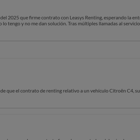
 del 2025 que firme contrato con Leasys Renting, esperando la ent
 lo tengo y no me dan solución. Tras múltiples llamadas al servicio 
eses de retraso nadie me ha dado una razón ni una solución.
te.
n ocasionando no tiene precio y los gastos económicos menos aún
olucionar la situacion
de que el contrato de renting relativo a un vehículo Citroën C4, su
uíz Garrido, fue cancelado el pasado 18 de marzo de 2026, sin que
estro intermediario, Vamos Motor Company S.L., habrá remitido al
dicha cancelación.
esta situación haya podido ocasionar y quedamos a su disposición
ña