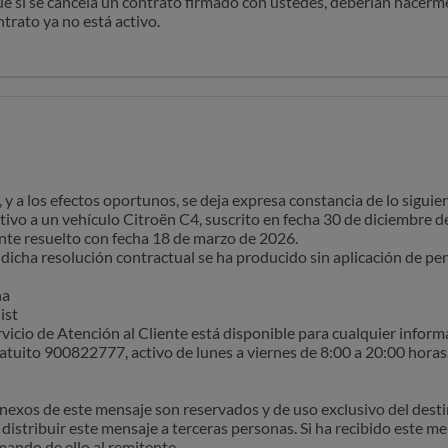
 si se cancela un contrato firmado con ustedes, deberían hacerme
ist
trato ya no está activo.
icio de Atención al Cliente está disponible para cualquier inform
 intermediario VAMOS me han hecho llegar ese documento, ni tan s
atuito 900822777, activo de lunes a viernes de 8:00 a 20:00 horas
cieran llegar el documento justificativo de la cancelación del cont
 y sea libre para poder contratar con otra compañía.
anexos de este mensaje son reservados y de uso exclusivo del dest
o repetidas veces a ustedes y a su intermediario Vamos, sin que n
 distribuir este mensaje a terceras personas. Si ha recibido este me
mando de ello al remitente.
---------------
 y a los efectos oportunos, se deja expresa constancia de lo siguie
tivo a un vehículo Citroën C4, suscrito en fecha 30 de diciembre d
te resuelto con fecha 18 de marzo de 2026.
dicha resolución contractual se ha producido sin aplicación de pen
ña
ist
icio de Atención al Cliente está disponible para cualquier inform
atuito 900822777, activo de lunes a viernes de 8:00 a 20:00 horas
anexos de este mensaje son reservados y de uso exclusivo del dest
 distribuir este mensaje a terceras personas. Si ha recibido este me
mando de ello al remitente.