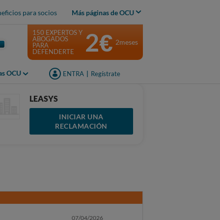
eficios para socios
Más páginas de OCU
2€
150 EXPERTOS Y
ABOGADOS
2meses
PARA
DEFENDERTE
jas OCU
ENTRA
|
Regístrate
LEASYS
INICIAR UNA
RECLAMACIÓN
07/04/2026