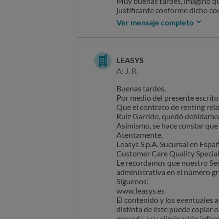
Muy buenas tardes, imagino que
Customer Care Quality Special
justificante conforme dicho con
Le recordamos que nuestro Serv
A dia de hoy ni ustedes ni su
Ver mensaje completo
administrativa en el número gr
hecho.
Síguenos:
Les pediría por favor que me hi
www.leasys.es
cerrar también mi preocupación
El contenido y los eventuales 
Les recuerdo que les he llamad
LEASYS
distinta de éste puede copiar o
aclararme la situación.
A: J. R.
proceda a su eliminación infor
Buenas tardes,
--------------- Mensaje original 
Por medio del presente escrito,
Que el contrato de renting rela
Ruíz Garrido, quedó debidamen
Asimismo, se hace constar que 
Atentamente,
Leasys S.p.A. Sucursal en Espa
Customer Care Quality Special
Le recordamos que nuestro Serv
administrativa en el número gr
Síguenos:
www.leasys.es
El contenido y los eventuales 
distinta de éste puede copiar o
proceda a su eliminación infor