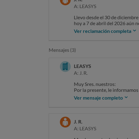
A: LEASYS
Llevo desde el 30 de diciembre
hoy a 7 de abril del 2026 aún no
solución ni respuesta tras 4 m
Ver reclamación completa
Servicio ineficiente e inexisten
El tiempo perdido que me está
Pediría que alguien me pueda s
Mensajes (3)
LEASYS
A: J. R.
Muy Sres. nuestros:
Por la presente, le informamos 
2025 con el Sr. Juan Antonio R
Ver mensaje completo
parte penalización alguna.
Asimismo, le indicamos que nu
comunicación informándole de 
Lamentamos las molestias que 
J. R.
adicional que desee realizar.
A: LEASYS
Atentamente,
Leasys S.p.A. Sucursal en Espa