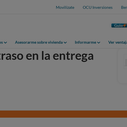
Movilízate
OCU Inversiones
Ben
Guio
os
Asesorarme sobre vivienda
Informarme
Ver venta
raso en la entrega