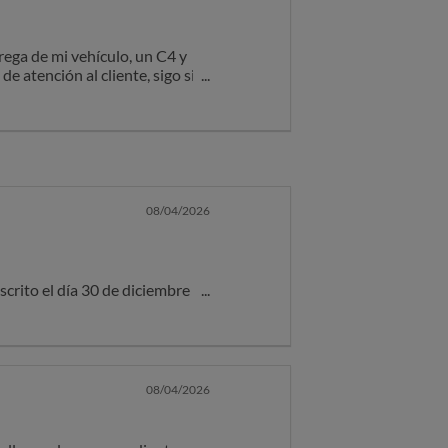
rega de mi vehículo, un C4 y
de atención al cliente, sigo sin
.
08/04/2026
scrito el día 30 de diciembre de
 se haya aplicado por nuestra
 cliente la correspondiente
 para cualquier consulta
08/04/2026