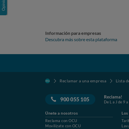
Información para empresas
Descubra más sobre esta plataforma
Reclamar a una empresa
Lista 
Reclama!
900 055 105
De L a J de 9 a
Únete a nosotros
Los
Reclama con OCU
Tari
Movilízate con OCU
Lav