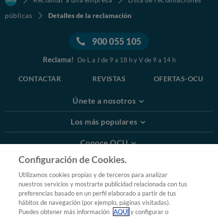
públicas
Detalles de la reclamación
900 055 105
Reclama!
De L a J de 9 a 18 h y V de 9 a 14 h
CONTACTAR
REVISTAS
OFERTAS-OCU
Únete a nosotros
Los más populares
Conoce OCU
Configuración de Cookies.
Más Información
Utilizamos cookies propias y de terceros para analizar
nuestros servicios y mostrarte publicidad relacionada con tus
© 2026 OCU
preferencias basado en un perfil elaborado a partir de tus
Condiciones generales de contratación de OCU
hábitos de navegación (por ejemplo, páginas visitadas).
Política de privacidad
Puedes obtener más información
AQUÍ
y configurar o