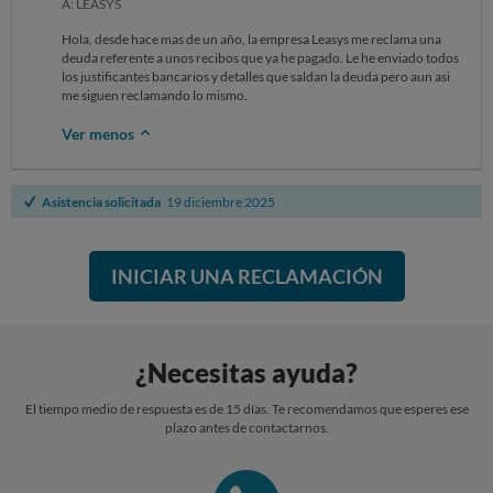
A: LEASYS
Hola, desde hace mas de un año, la empresa Leasys me reclama una
deuda referente a unos recibos que ya he pagado. Le he enviado todos
los justificantes bancarios y detalles que saldan la deuda pero aun asi
me siguen reclamando lo mismo.
Ver menos
Asistencia solicitada
19 diciembre 2025
INICIAR UNA RECLAMACIÓN
¿Necesitas ayuda?
El tiempo medio de respuesta es de 15 días. Te recomendamos que esperes ese
plazo antes de contactarnos.