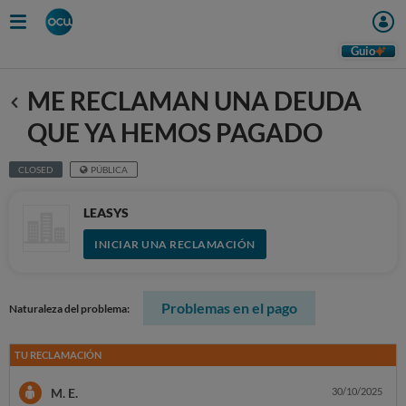
Guio
ME RECLAMAN UNA DEUDA
Anterior
QUE YA HEMOS PAGADO
CLOSED
PÚBLICA
LEASYS
INICIAR UNA RECLAMACIÓN
Problemas en el pago
Naturaleza del problema:
TU RECLAMACIÓN
M. E.
30/10/2025