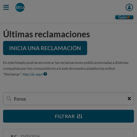
Guio
Últimas reclamaciones
INICIA UNA RECLAMACIÓN
En este listado podrás encontrar las reclamaciones públicas enviadas a distintas
compañías por los consumidores a través de nuestra plataforma online
"Reclamar".
Haz clic aquí
Buscar
una
empresa
FILTRAR
P. C.
15/05/2026