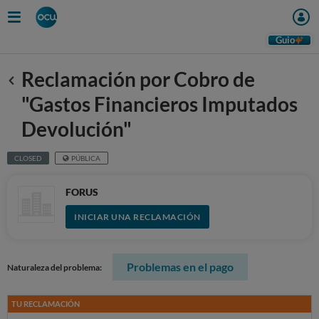
Guio
Reclamación por Cobro de
Anterior
"Gastos Financieros Imputados
Devolución"
CLOSED
PÚBLICA
FORUS
INICIAR UNA RECLAMACIÓN
Problemas en el pago
Naturaleza del problema:
TU RECLAMACIÓN