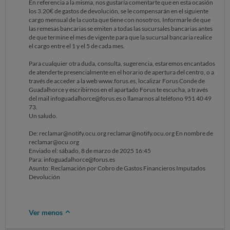
En referencia a la misma, nos gustaría comentarte que en esta ocasión
los 3.20€ de gastos de devolución, se le compensarán en el siguiente
cargo mensual de la cuota que tiene con nosotros. Informarle de que
las remesas bancarias se emiten a todas las sucursales bancarias antes
de que termine el mes de vigente para que la sucursal bancaria realice
el cargo entre el 1 y el 5 de cada mes.
Para cualquier otra duda, consulta, sugerencia, estaremos encantados
de atenderte presencialmente en el horario de apertura del centro, o a
través de acceder a la web www.forus.es, localizar Forus Conde de
Guadalhorce y escribirnos en el apartado Forus te escucha, a través
del mail infoguadalhorce@forus.es o llamarnos al teléfono 951 40 49
73.
Un saludo.
De: reclamar@notify.ocu.org reclamar@notify.ocu.org En nombre de
reclamar@ocu.org
Enviado el: sábado, 8 de marzo de 2025 16:45
Para: infoguadalhorce@forus.es
Asunto: Reclamación por Cobro de Gastos Financieros Imputados
Devolución
Ver menos