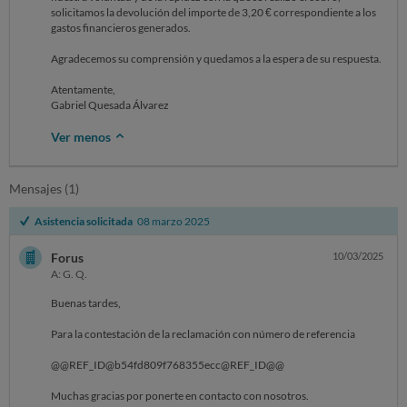
solicitamos la devolución del importe de 3,20 € correspondiente a los
gastos financieros generados.
Agradecemos su comprensión y quedamos a la espera de su respuesta.
Atentamente,
Gabriel Quesada Álvarez
Ver menos
Mensajes (1)
Asistencia solicitada
08 marzo 2025
Forus
10/03/2025
A: G. Q.
Buenas tardes,
Para la contestación de la reclamación con número de referencia
@@REF_ID@b54fd809f768355ecc@REF_ID@@
Muchas gracias por ponerte en contacto con nosotros.