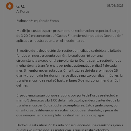
G. Q.
08/03/2025
A: Forus
Estimado/a equipo de Forus,
Me dirijo a ustedes para presentar una reclamación respecto al cargo
de 3,20 € en concepto de "Gastos Financieros Imputados Devolución"
aplicado a nuestra cuenta en el mes de marzo.
El motivo de la devolución del recibo domiciliado se debió a la falta de
fondos en nuestra cuenta común, lo cual ocurrió por una
circunstancia excepcional e involuntaria. Dicha cuenta recibe fondos
mediante una transferencia periódica automática el día 29 de cada
mes. Sin embargo, en esta ocasión, al tratarse de febrero (mes de 28
días) y al coincidir los dos primeros días de marzo con días inhábiles, la
transferencia no se realizó hasta el lunes 3 de marzo, primer día hábil
del mes.
El problema surgió porque el cobro por parte de Forus se efectuó el
mismo 3 de marzo a la 1:00 de la madrugada, es decir, antes de que la
transferencia periódica pudiera completarse. Esto significa que, por
unas horas de diferencia, el recibo no pudo ser atendido, a pesar de
que siempre hemos cumplido puntualmente con los pagos.
Dado que esta situación ha sido consecuencia de una casuística ajena a
nuestra voluntad y de la rapidez con la que se realizó el cobro,