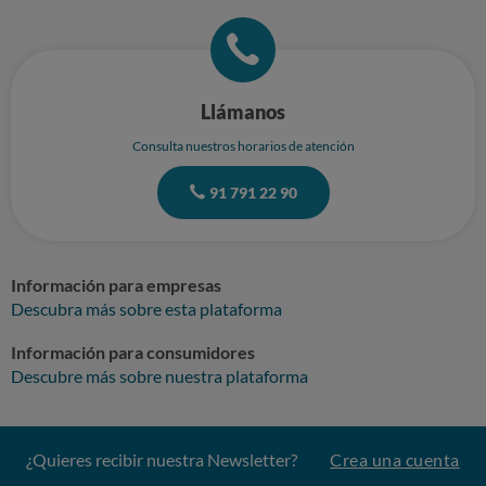
horno mostrando el defecto de la serigrafía. Condiciones de garantía
proporcionadas por el fabricante. Por todo lo anterior, solicito la
intervención de la OCU para exigir que el fabricante cumpla con la
garantía legal y proceda a la reparación o sustitución del horno, en el
plazo más breve posible. Sin otro particular, quedo a la espera de su
respuesta. Atentamente,
Llámanos
Consulta nuestros horarios de atención
91 791 22 90
Información para empresas
Descubra más sobre esta plataforma
Información para consumidores
Descubre más sobre nuestra plataforma
¿Quieres recibir nuestra Newsletter?
Crea una cuenta