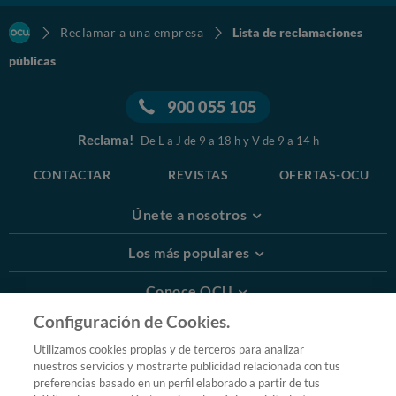
Reclamar a una empresa
Lista de reclamaciones
públicas
900 055 105
Reclama!
De L a J de 9 a 18 h y V de 9 a 14 h
CONTACTAR
REVISTAS
OFERTAS-OCU
Únete a nosotros
Los más populares
Conoce OCU
Configuración de Cookies.
Más Información
Utilizamos cookies propias y de terceros para analizar
nuestros servicios y mostrarte publicidad relacionada con tus
© 2026 OCU
preferencias basado en un perfil elaborado a partir de tus
Condiciones generales de contratación de OCU