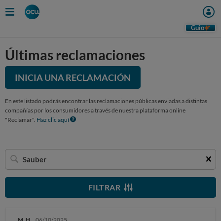
Guio
Últimas reclamaciones
INICIA UNA RECLAMACIÓN
En este listado podrás encontrar las reclamaciones públicas enviadas a distintas
compañías por los consumidores a través de nuestra plataforma online
"Reclamar".
Haz clic aquí
Buscar
una
empresa
FILTRAR
M. H.
06/10/2025