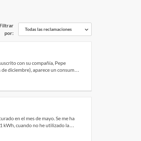
Filtrar
Todas las reclamaciones
por:
 siguientes circunstancias como la
s facturas
medidas
ir dicho error regularizando su
mporte con la siguiente factura o devolución de lo cobrado indebidamente Sin otro particular, atentamente.
 kWh, cuando no he utilizado la
en un piso donde apenas se utiliza