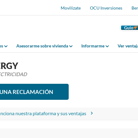
Movilízate
OCU Inversiones
Ben
Guio
os
Asesorarme sobre vivienda
Informarme
Ver venta
ERGY
ECTRICIDAD
R UNA RECLAMACIÓN
ciona nuestra plataforma y sus ventajas