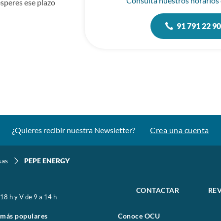
Consulta nuestros horarios
speres ese plazo
91 791 22 9
¿Quieres recibir nuestra Newsletter?
Crea una cuenta
sas
PEPE ENERGY
CONTACTAR
REV
 18 h y V de 9 a 14 h
 más populares
Conoce OCU