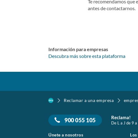
Te recomendamos que e
antes de contactarnos.
Información para empresas
Descubra más sobre esta plataforma
Reclamar a una empresa
empre
Reclama!
900 055 105
De L a J de 9 a
Únete a nosotros
Los