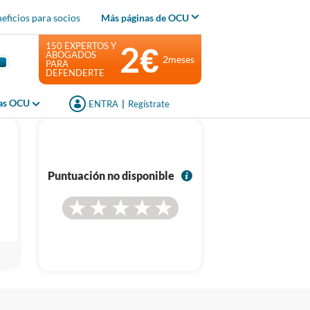
eficios para socios
Más páginas de OCU
2€
150 EXPERTOS Y
ABOGADOS
2meses
PARA
DEFENDERTE
jas OCU
ENTRA
|
Regístrate
I
Puntuación no disponible
n
f
o