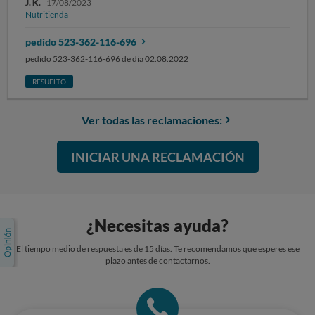
J. K.
17/08/2023
siguientes documentos: confirmación del pedido, pedido enviado.
Nutritienda
SOLICITO la resolución del contrato y la devolución del doble del
importe abonado. Sin otro particular, atentamente.
pedido 523-362-116-696
pedido 523-362-116-696 de dia 02.08.2022
RESUELTO
Ver todas las reclamaciones:
INICIAR UNA RECLAMACIÓN
¿Necesitas ayuda?
El tiempo medio de respuesta es de 15 días. Te recomendamos que esperes ese
plazo antes de contactarnos.