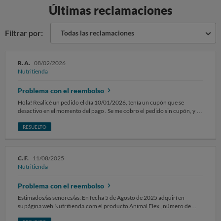
Últimas reclamaciones
Filtrar por:
Todas las reclamaciones
R. A.
08/02/2026
Nutritienda
Problema con el reembolso
Hola! Realicé un pedido el día 10/01/2026, tenía un cupón que se
desactivo en el momento del pago . Se me cobro el pedido sin cupón, y el
lunes 12/01/2026 llamé a las 9 de la mañana y la persona que me atendió
me dijo lo mejor es no recoger el paquete y yo voy a llamar a la empresa
RESUELTO
que me traigan el paquete otra vez y en 3 días vas a tener tu reembolso, y
haz otro pedido activando el cupón. Eso hice pedí otra vez y pagué ( ese
pedido lo he recibido sin problema). Pero aún no me han reembolsado el
C. F.
11/08/2025
primer pedido, me están dando las largas a qué la empresa del transporte
Nutritienda
, a qué 14 días y nada de nada. Quiero mi dinero
Problema con el reembolso
Estimados/as señores/as: En fecha 5 de Agosto de 2025 adquirí en
su página web Nutritienda.com el producto Animal Flex , número de
pedido 586-776-580-762 Han pasado 7 días del plazo estipulado de