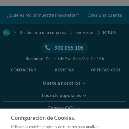
¿Quieres recibir nuestra Newsletter?
Crea una cuenta
Reclamar a una empresa
empresas
K-TUIN
900 055 105
Reclama!
De L a J de 9 a 18 h y V de 9 a 14 h
CONTACTAR
REVISTAS
OFERTAS-OCU
Únete a nosotros
Los más populares
Conoce OCU
Configuración de Cookies.
Más Información
Utilizamos cookies propias y de terceros para analizar