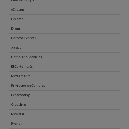
eDreams
Cecotec
Druni
Correos Express
Amazon
Herbolario Medicinal
El Corte Inglés
MediaMarkt
Privilegios en Compras
Ecoscooting
Credaliras
Movistar
Ryanair