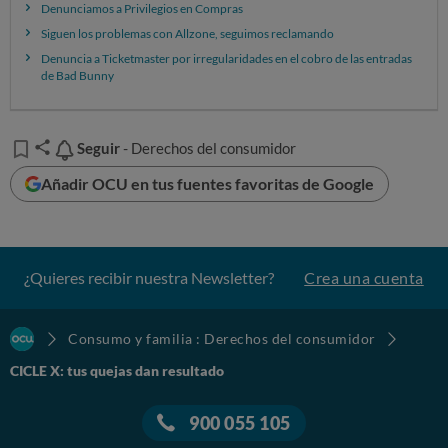
Denunciamos a Privilegios en Compras
Siguen los problemas con Allzone, seguimos reclamando
Denuncia a Ticketmaster por irregularidades en el cobro de las entradas
de Bad Bunny
Seguir
Seguir
- Derechos del consumidor
Añadir OCU en tus fuentes favoritas de Google
¿Quieres recibir nuestra Newsletter?
Crea una cuenta
Consumo y familia : Derechos del consumidor
CICLE X: tus quejas dan resultado
900 055 105