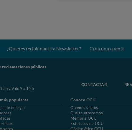
¿Quieres recibir nuestra Newsletter?
Crea una cuenta
e reclamaciones públicas
CONTACTAR
REV
 18 h y V de 9 a 14 h
 más populares
Conoce OCU
fas de energía
Quiénes somos
adoras
Qué te ofrecemos
otecas
Memoria OCU
oríficos
Estatutos de OCU
visores
Código ético OCU