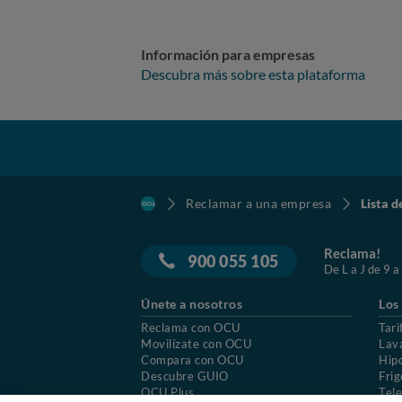
Información para empresas
Descubra más sobre esta plataforma
Reclamar a una empresa
Lista d
Reclama!
900 055 105
De L a J de 9 a
Únete a nosotros
Los
Reclama con OCU
Tari
Movilízate con OCU
Lav
Compara con OCU
Hip
Descubre GUIO
Frig
OCU Plus
Tele