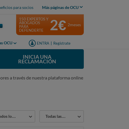
eficios para socios
Más páginas de OCU
2€
150 EXPERTOS Y
ABOGADOS
2meses
PARA
DEFENDERTE
jas OCU
ENTRA
|
Regístrate
INICIA UNA
RECLAMACIÓN
ores a través de nuestra plataforma online
or
Estado
os los sectores
Todas las reclamaciones