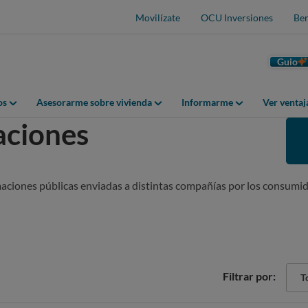
Movilízate
OCU Inversiones
Ben
Guio
os
Asesorarme sobre vivienda
Informarme
Ver venta
aciones
maciones públicas enviadas a distintas compañías por los consumid
Sect
Filtrar por:
Tod