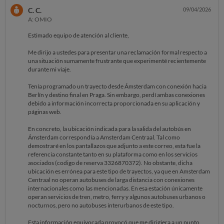
C. C.
09/04/2026
A: OMIO
Estimado equipo de atención al cliente,
Me dirijo a ustedes para presentar una reclamación formal respecto a
una situación sumamente frustrante que experimenté recientemente
durante mi viaje.
Tenía programado un trayecto desde Ámsterdam con conexión hacia
Berlín y destino final en Praga. Sin embargo, perdí ambas conexiones
debido a información incorrecta proporcionada en su aplicación y
páginas web.
En concreto, la ubicación indicada para la salida del autobús en
Ámsterdam correspondía a Amsterdam Centraal. Tal como
demostraré en los pantallazos que adjunto a este correo, esta fue la
referencia constante tanto en su plataforma como en los servicios
asociados (codigo de reserva 3326870372). No obstante, dicha
ubicación es errónea para este tipo de trayectos, ya que en Amsterdam
Centraal no operan autobuses de larga distancia con conexiones
internacionales como las mencionadas. En esa estación únicamente
operan servicios de tren, metro, ferry y algunos autobuses urbanos o
nocturnos, pero no autobuses interurbanos de este tipo.
Esta información equivocada provocó que me dirigiera a un punto