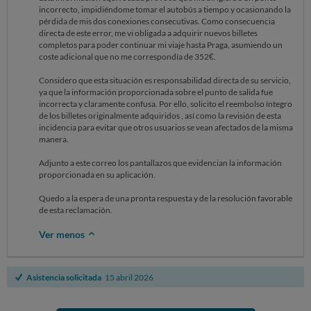
incorrecto, impidiéndome tomar el autobús a tiempo y ocasionando la
pérdida de mis dos conexiones consecutivas. Como consecuencia
directa de este error, me vi obligada a adquirir nuevos billetes
completos para poder continuar mi viaje hasta Praga, asumiendo un
coste adicional que no me correspondía de 352€.
Considero que esta situación es responsabilidad directa de su servicio,
ya que la información proporcionada sobre el punto de salida fue
incorrecta y claramente confusa. Por ello, solicito el reembolso íntegro
de los billetes originalmente adquiridos , así como la revisión de esta
incidencia para evitar que otros usuarios se vean afectados de la misma
manera.
Adjunto a este correo los pantallazos que evidencian la información
proporcionada en su aplicación.
Quedo a la espera de una pronta respuesta y de la resolución favorable
de esta reclamación.
Ver menos
Asistencia solicitada
15 abril 2026