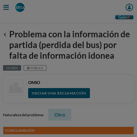
Guio
Problema con la información de
Anterior
partida (perdida del bus) por
falta de información idonea
CLOSED
PÚBLICA
OMIO
INICIAR UNA RECLAMACIÓN
Otro
Naturaleza del problema:
TU RECLAMACIÓN