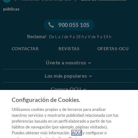
públicas
900 055 105
Reclama!
De L a J de 9 a 18 h y V de 9 a 14 h
CONTACTAR
REVISTAS
OFERTAS-OCU
Únete a nosotros
Los más populares
Conoce OCU
Configuración de Cookies.
Más Información
Utilizamos cookies propias y de terceros para analizar
nuestros servicios y mostrarte publicidad relacionada con tus
© 2026 OCU
preferencias basado en un perfil elaborado a partir de tus
Condiciones generales de contratación de OCU
hábitos de navegación (por ejemplo, páginas visitadas).
Política de privacidad
Puedes obtener más información
AQUÍ
y configurar o