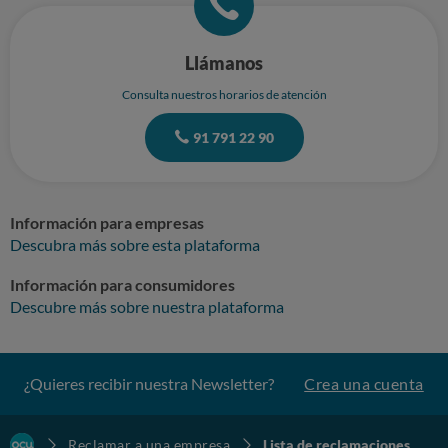
(incluyo correo electrónicos) SOLICITO la devolución total del cargo de
80,65(más 24% de impuestos) ya que fue incluido de manera
inapropiada sin que fuéramos informados y nunca lo solicitamos. Fue
añadido sin nuestro consentimiento. Sin otro particular, atentamente.
Llámanos
Consulta nuestros horarios de atención
91 791 22 90
Información para empresas
Descubra más sobre esta plataforma
Información para consumidores
Descubre más sobre nuestra plataforma
¿Quieres recibir nuestra Newsletter?
Crea una cuenta
Reclamar a una empresa
Lista de reclamaciones