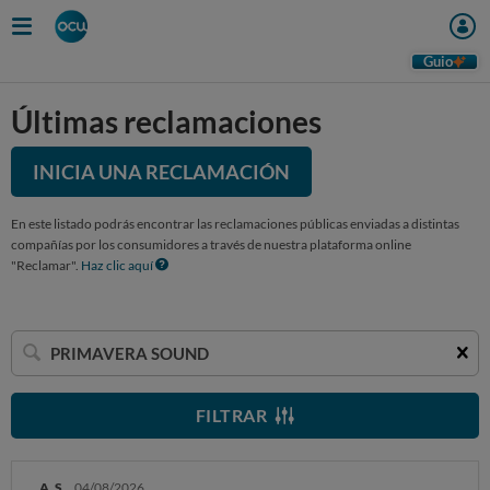
Guio
Últimas reclamaciones
INICIA UNA RECLAMACIÓN
En este listado podrás encontrar las reclamaciones públicas enviadas a distintas
compañías por los consumidores a través de nuestra plataforma online
"Reclamar".
Haz clic aquí
Buscar
una
empresa
FILTRAR
A. S.
04/08/2026