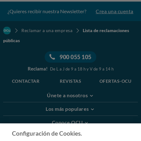
¿Quieres recibir nuestra Newsletter?
Crea una cuenta
Reclamar a una empresa
Lista de reclamaciones
públicas
900 055 105
Reclama!
De L a J de 9 a 18 h y V de 9 a 14 h
CONTACTAR
REVISTAS
OFERTAS-OCU
Únete a nosotros
Los más populares
Conoce OCU
Configuración de Cookies.
Más Información