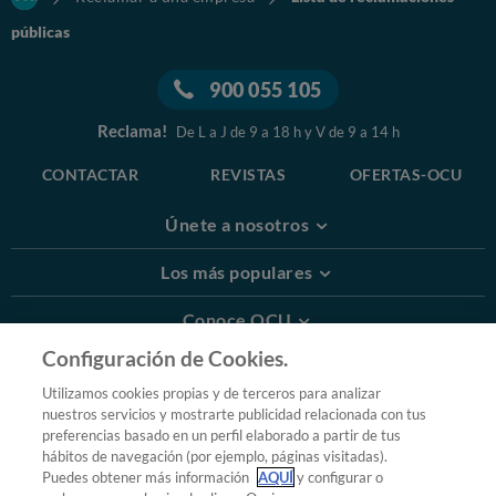
públicas
900 055 105
Reclama!
De L a J de 9 a 18 h y V de 9 a 14 h
CONTACTAR
REVISTAS
OFERTAS-OCU
Únete a nosotros
Los más populares
Conoce OCU
Configuración de Cookies.
Más Información
Utilizamos cookies propias y de terceros para analizar
nuestros servicios y mostrarte publicidad relacionada con tus
© 2026 OCU
preferencias basado en un perfil elaborado a partir de tus
Condiciones generales de contratación de OCU
hábitos de navegación (por ejemplo, páginas visitadas).
Política de privacidad
Puedes obtener más información
AQUÍ
y configurar o